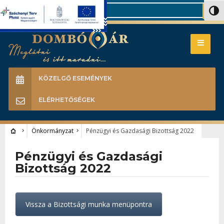
Search
Nagy 
KÖZELGŐ ESEMÉNYEK
ELÉRHETŐSÉGEK
Önkormányzat
Pénzügyi és Gazdasági Bizottság 2022
Pénzügyi és Gazdasági
Bizottság 2022
Vissza a Bizottsági munka menüpontra