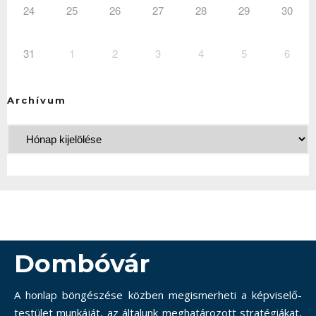
24
25
26
27
28
29
30
31
1
2
3
4
5
6
Archívum
Dombóvár
A honlap böngészése közben megismerheti a képviselő-
testület munkáját, az általunk meghatározott stratégiákat,