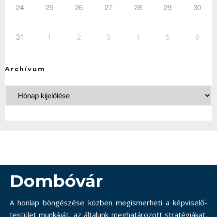
24
25
26
27
28
29
30
31
1
2
3
4
5
6
Archívum
Dombóvár
A honlap böngészése közben megismerheti a képviselő-
testület munkáját, az általunk meghatározott stratégiákat,