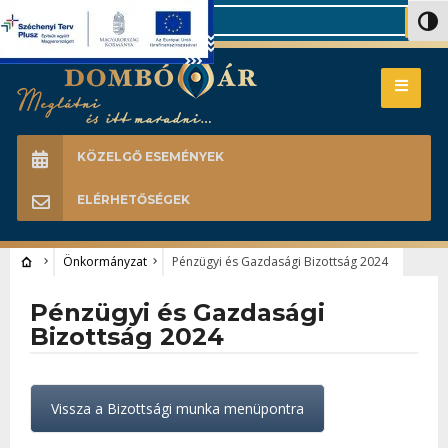
Search
Nagy 
KÖZELGŐ ESEMÉNYEK
ELÉRHETŐSÉGEK
Önkormányzat
Pénzügyi és Gazdasági Bizottság 2024
Pénzügyi és Gazdasági
Bizottság 2024
Vissza a Bizottsági munka menüpontra