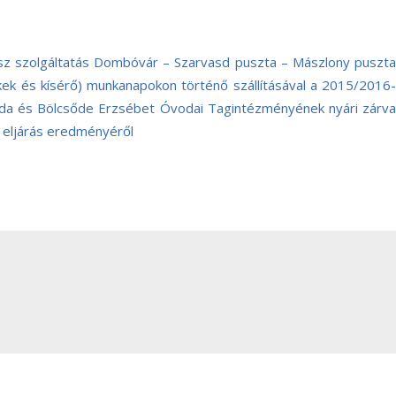
sz szolgáltatás Dombóvár – Szarvasd puszta – Mászlony puszta
kek és kísérő) munkanapokon történő szállításával a 2015/2016-
da és Bölcsőde Erzsébet Óvodai Tagintézményének nyári zárva
si eljárás eredményéről