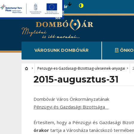
Városunk Dombóvár
VÁROSUNK DOMBÓVÁR
ÖNKO
Penzugyi-es-Gazdasagi-Bizottsag-uleseinek-anyagai
2015-augusztus-31
Dombóvár Város Önkormányzatának
Pénzügyi és Gazdasági Bizottsága
Értesítem, hogy a Pénzügyi és Gazdasági Bizott
órakor
tartja a Városháza tanácskozó termében