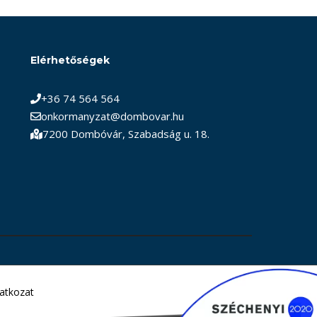
Elérhetőségek
+36 74 564 564
onkormanyzat@dombovar.hu
7200 Dombóvár, Szabadság u. 18.
latkozat