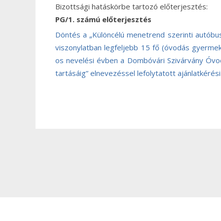
Bizottsági hatáskörbe tartozó előterjesztés:
PG/1. számú előterjesztés
Döntés a „Különcélú menetrend szerinti autóbu
viszonylatban legfeljebb 15 fő (óvodás gyerme
os nevelési évben a Dombóvári Szivárvány Óvo
tartásáig” elnevezéssel lefolytatott ajánlatkéré