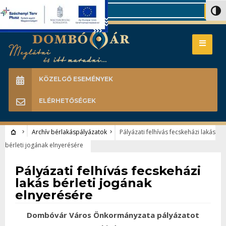
Search
Nagy 
KÖZELGŐ ESEMÉNYEK
ELÉRHETŐSÉGEK
Archív bérlakáspályázatok
Pályázati felhívás fecskeházi lakás
bérleti jogának elnyerésére
Archív bérlakáspályázatok
Pályázati felhívás fecskeházi
lakás bérleti jogának
elnyerésére
Dombóvár Város Önkormányzata pályázatot