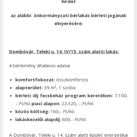
hirdet
az alábbi önkormányzati bérlakás bérleti jogának
elnyerésére:
Dombóvár, Teleki u. 14.
IV/15
. szám alatti lakás:
A bérlemény általános adatai:
komfortfokozat:
összkomfortos
alapterület:
39 m², 1 szoba
bérleti díj fecskeház program keretében:
7.100,
– Ft/hó
piaci alapon:
22.320, – Ft/hó
közös költség:
160,- Ft/hó
lakáskezelői alapdíj:
600,- Ft/hó
A Dombóvár, Teleki u. 14. szám alatti épület energetikai