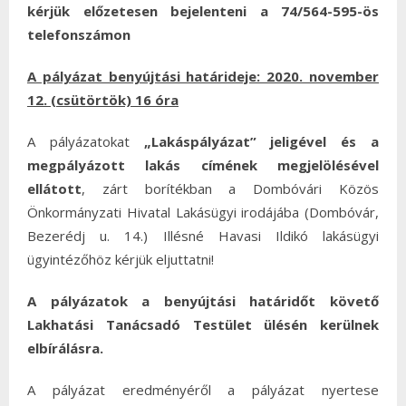
kérjük előzetesen bejelenten
i
a 74/564-595-ös
telefonszámon
A pályázat benyújtási határideje: 2020. november
12. (csütörtök) 16 óra
A pályázatokat
„Lakáspályázat” jeligével és a
megpályázott lakás címének
megjelölésével
ellátott
, zárt borítékban a Dombóvári Közös
Önkormányzati Hivatal Lakásügyi irodájába (Dombóvár,
Bezerédj u. 14.) Illésné Havasi Ildikó lakásügyi
ügyintézőhöz kérjük eljuttatni!
A pályázatok a benyújtási határidőt követő
Lakhatási Tanácsadó Testület ülésén kerülnek
elbírálásra.
A pályázat eredményéről a pályázat nyertese