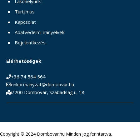
Lakóhelyünk
Turizmus
Kapcsolat
Adatvédelmi irányelvek
Bejelentkezés
Elérhetőségek
+36 74 564 564
onkormanyzat@dombovar.hu
7200 Dombóvár, Szabadság u. 18.
Copyright © 2024 Dombovar.hu Minden jog fenntartva.