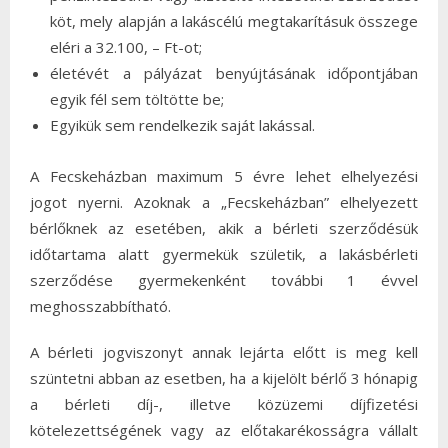
köt, mely alapján a lakáscélú megtakarításuk összege
eléri a 32.100, – Ft-ot;
életévét a pályázat benyújtásának időpontjában
egyik fél sem töltötte be;
Egyikük sem rendelkezik saját lakással.
A Fecskeházban maximum 5 évre lehet elhelyezési
jogot nyerni. Azoknak a „Fecskeházban” elhelyezett
bérlőknek az esetében, akik a bérleti szerződésük
időtartama alatt gyermekük születik, a lakásbérleti
szerződése gyermekenként további 1 évvel
meghosszabbítható.
A bérleti jogviszonyt annak lejárta előtt is meg kell
szüntetni abban az esetben, ha a kijelölt bérlő 3 hónapig
a bérleti díj-, illetve közüzemi díjfizetési
kötelezettségének vagy az előtakarékosságra vállalt