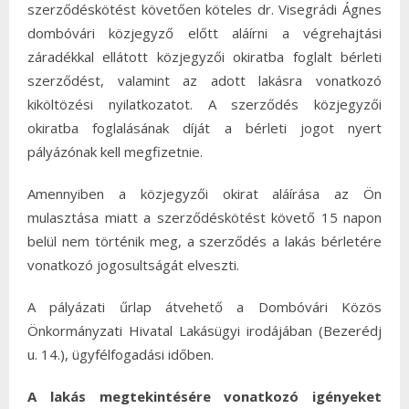
szerződéskötést követően köteles dr. Visegrádi Ágnes
dombóvári közjegyző előtt aláírni a végrehajtási
záradékkal ellátott közjegyzői okiratba foglalt bérleti
szerződést, valamint az adott lakásra vonatkozó
kiköltözési nyilatkozatot. A szerződés közjegyzői
okiratba foglalásának díját a bérleti jogot nyert
pályázónak kell megfizetnie.
Amennyiben a közjegyzői okirat aláírása az Ön
mulasztása miatt a szerződéskötést követő 15 napon
belül nem történik meg, a szerződés a lakás bérletére
vonatkozó jogosultságát elveszti.
A pályázati űrlap átvehető a Dombóvári Közös
Önkormányzati Hivatal Lakásügyi irodájában (Bezerédj
u. 14.), ügyfélfogadási időben.
A lakás megtekintésére vonatkozó igényeket