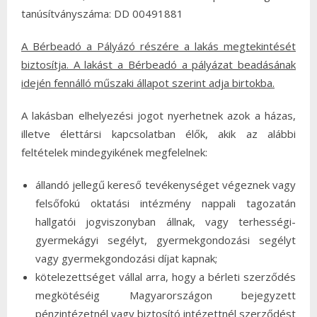
tanúsítványszáma: DD 00491881
A Bérbeadó a Pályázó részére a lakás megtekintését
biztosítja. A lakást a Bérbeadó a pályázat beadásának
idején fennálló műszaki állapot szerint adja birtokba.
A lakásban elhelyezési jogot nyerhetnek azok a házas,
illetve élettársi kapcsolatban élők, akik az alábbi
feltételek mindegyikének megfelelnek:
állandó jellegű kereső tevékenységet végeznek vagy
felsőfokú oktatási intézmény nappali tagozatán
hallgatói jogviszonyban állnak, vagy terhességi-
gyermekágyi segélyt, gyermekgondozási segélyt
vagy gyermekgondozási díjat kapnak;
kötelezettséget vállal arra, hogy a bérleti szerződés
megkötéséig Magyarországon bejegyzett
pénzintézetnél vagy biztosító intézettnél szerződést