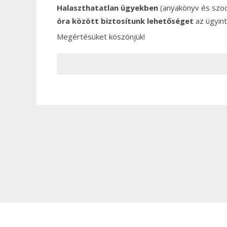
Halaszthatatlan ügyekben
(anyakönyv és szoci
óra között biztosítunk lehetőséget
az ügyin
Megértésüket köszönjük!