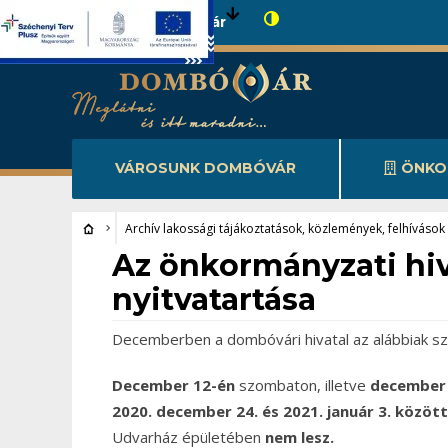
Városunk Dombóvár
VÁROSUNK DOMBÓVÁR
ÖNKO
Archív lakossági tájákoztatások, közlemények, felhívások
Archív lakossági tájákoztatások, közlemények, felhívások
Az önkormányzati hi
nyitvatartása
Decemberben a dombóvári hivatal az alábbiak szer
December 12-én
szombaton, illetve
december
2020. december 24. és 2021. január 3. közöt
Udvarház épületében
nem lesz.