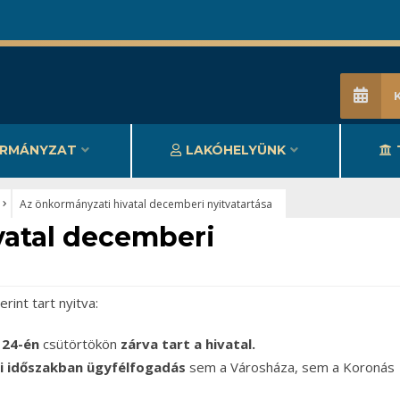
RMÁNYZAT
LAKÓHELYÜNK
Az önkormányzati hivatal decemberi nyitvatartása
vatal decemberi
int tart nyitva:
 24-én
csütörtökön
zárva tart a hivatal.
ti időszakban ügyfélfogadás
sem a Városháza, sem a Koronás