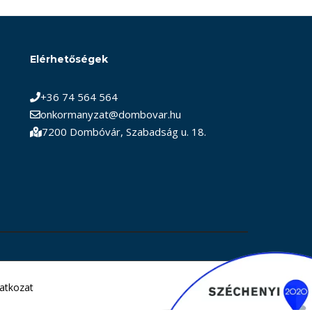
Elérhetőségek
+36 74 564 564
onkormanyzat@dombovar.hu
7200 Dombóvár, Szabadság u. 18.
latkozat