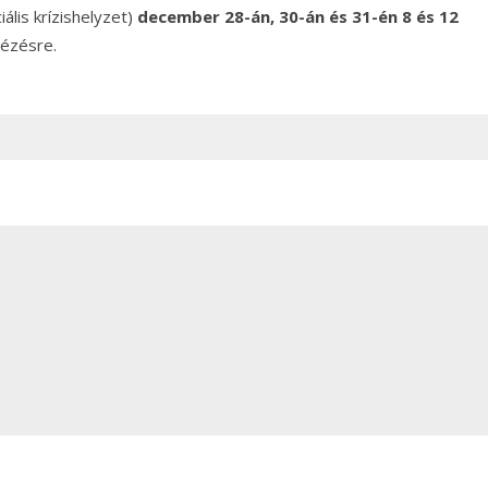
ális krízishelyzet)
december 28-án, 30-án és 31-én 8 és 12
tézésre.