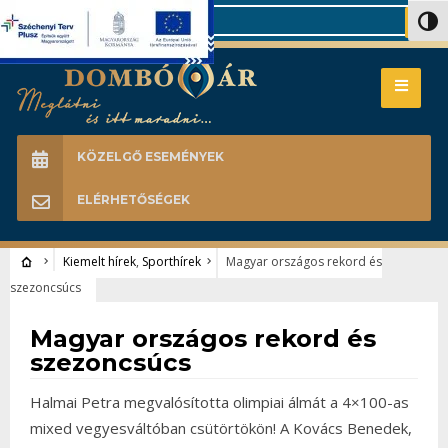
Search
Nagy 
KÖZELGŐ ESEMÉNYEK
ELÉRHETŐSÉGEK
Kiemelt hírek
,
Sporthírek
Magyar országos rekord és
szezoncsúcs
Kiemelt hírek
•
Sporthírek
Magyar országos rekord és
szezoncsúcs
Halmai Petra megvalósította olimpiai álmát a 4×100-as
mixed vegyesváltóban csütörtökön! A Kovács Benedek,