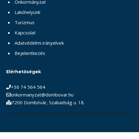
Önkormányzat
Lakóhelyünk
Turizmus
Kapcsolat
Adatvédelmi irányelvek
Bejelentkezés
Elérhetőségek
+36 74 564 564
onkormanyzat@dombovar.hu
7200 Dombóvár, Szabadság u. 18.