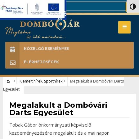
Search
Nagy 
KÖZELGŐ ESEMÉNYEK
ELÉRHETŐSÉGEK
Kiemelt hírek
,
Sporthírek
Megalakult a Dombóvári Darts
Egyesület
Kiemelt hírek
•
Sporthírek
Megalakult a Dombóvári
Darts Egyesület
Tobak Gábor önkormányzati képviselő
kezdeményezésére megalakult és a mai napon