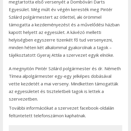
megtartotta első versenyét a Dombóvári Darts
Egyesület. Még múlt év végén keresték meg Pintér
Szilárd polgármestert az ötlettel, aki örömmel
támogatta a kezdeményezést és a művelődési házban
kapott helyett az egyesület. A kávézó melletti
helyiségben egyszerre tizenkét fő tud versenyezni,
minden héten két alkalommal gyakorolnak a tagok –
tájékoztatott Gyeraj Attila a szervezet egyik elnöke.
A megnyitón Pintér Szilárd polgármester és dr. Németh
Tímea alpolgármester egy-egy jelképes dobásával
vette kezdetét a mai verseny. Mindketten támogatták
az egyesületet és tiszteletbeli tagok is lettek a
szervezetben.
További információkat a szervezet facebook-oldalán
feltüntetett telefonszámon kaphatnak.