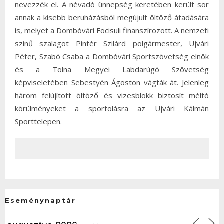
nevezzék el. A névadó ünnepség keretében került sor
annak a kisebb beruházásból megújult öltöző átadására
is, melyet a Dombóvári Focisuli finanszírozott. A nemzeti
színű szalagot Pintér Szilárd polgármester, Ujvári
Péter, Szabó Csaba a Dombóvári Sportszövetség elnök
és a Tolna Megyei Labdarúgó Szövetség
képviseletében Sebestyén Ágoston vágták át. Jelenleg
három felújított öltöző és vizesblokk biztosít méltó
körülményeket a sportolásra az Ujvári Kálmán
Sporttelepen.
Eseménynaptár