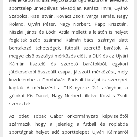
kiemelkedő munkát végző labdarúgó edzőről elnevezett
sporttelep ünnepélyes névadóján. Karászi Imre, Gyánó
Szabolcs, Kiss István, Kovács Zsolt, Varga Tamás, Nagy
Roland, Ujvári Péter, Nagy Norbert, Papp Krisztián,
Miszlai János és Lódri Attila mellett a lelátón is helyet
foglaltak szép számmal Kálmán bácsi szárnyai alatt
bontakozó tehetségek, futballt szerető barátok. A
megye első osztályú mérkőzés előtt a DLK és az Ujvári
Kálmán tisztelő és szerető barátokból, egykori
játékosokból összeállt csapat játszott mérkőzést, mely
küzdelembe a Dombóvári Focisuli fiataljai is szerepet
kaptak. A mérkőzést a DLK nyerte 2-1 arányban, a
gólokat Kis Dániel, Nagy Norbert, illetve Kovács Zsolt
szerezték.
Az ötlet Tobak Gábor önkormányzati képviselőtől
származik, hogy a jelenleg a futball és röplabda
sportágnak helyet adó sporttelepet Ujvári Kálmánról