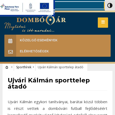
Search
Nagy 
KÖZELGŐ ESEMÉNYEK
ELÉRHETŐSÉGEK
Sporthírek
Ujvári Kálmán sporttelep átadó
Sporthírek
Ujvári Kálmán sporttelep
átadó
Ujvári Kálmán egykori tanítványai, barátai közül többen
is részt vettek a dombóvári futball fejlődéséért