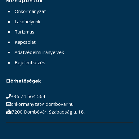
Menüpontok
Önkormányzat
Lakóhelyünk
Turizmus
Kapcsolat
Adatvédelmi irányelvek
Bejelentkezés
Elérhetőségek
+36 74 564 564
onkormanyzat@dombovar.hu
7200 Dombóvár, Szabadság u. 18.