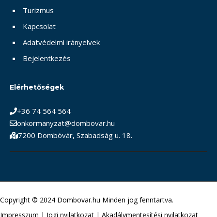
Turizmus
Kapcsolat
Adatvédelmi irányelvek
Bejelentkezés
Elérhetőségek
+36 74 564 564
onkormanyzat@dombovar.hu
7200 Dombóvár, Szabadság u. 18.
Copyright © 2024 Dombovar.hu Minden jog fenntartva.
Impresszum
|
Jogi nyilatkozat
|
Akadálymentesítési nyilatkozat