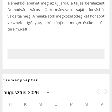
elemekből épülhet meg az új járda, a teljes beruházást
Dombóvár Város Önkormányzata saját forrásból
valósítja meg. A munkálatok megközelítőleg két hónapot
vesznek igénybe, köszönjük megértésüket és
türelmüket!
Eseménynaptár
H
K
S
C
P
S
V