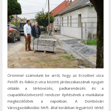
Örömmel számolunk be arról, hogy az Erzsébet utca
Petőfi és Rákóczi utca közötti járdaszakaszának nyugati
oldalán a térkövezés, padkarendezés és a
csapadékvízelvezető rendszer építésének a munkálatai
megkezdődtek a napokban. A Dombóvári
Városgazdálkodási NKft. által korábban legyártott térkő