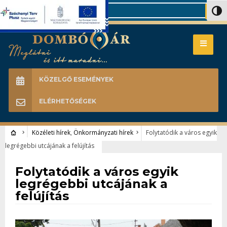
Search
Nagy 
KÖZELGŐ ESEMÉNYEK
ELÉRHETŐSÉGEK
Közéleti hírek
,
Önkormányzati hírek
Folytatódik a város egyik
legrégebbi utcájának a felújítás
Közéleti hírek
•
Önkormányzati hírek
Folytatódik a város egyik
legrégebbi utcájának a
felújítás