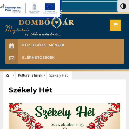
Search
Nagy 
KÖZELGŐ ESEMÉNYEK
ELÉRHETŐSÉGEK
Kulturális hírek
Székely Hét
Kulturális hírek
Székely Hét