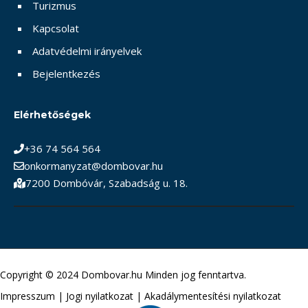
Turizmus
Kapcsolat
Adatvédelmi irányelvek
Bejelentkezés
Elérhetőségek
+36 74 564 564
onkormanyzat@dombovar.hu
7200 Dombóvár, Szabadság u. 18.
Copyright © 2024 Dombovar.hu Minden jog fenntartva.
Impresszum
|
Jogi nyilatkozat
|
Akadálymentesítési nyilatkozat