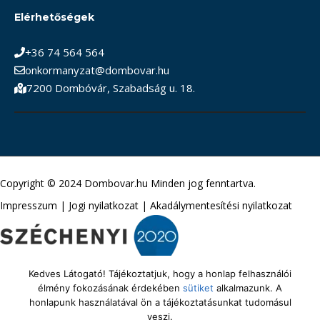
Elérhetőségek
+36 74 564 564
onkormanyzat@dombovar.hu
7200 Dombóvár, Szabadság u. 18.
Copyright © 2024 Dombovar.hu Minden jog fenntartva.
Impresszum
|
Jogi nyilatkozat
|
Akadálymentesítési nyilatkozat
Kedves Látogató! Tájékoztatjuk, hogy a honlap felhasználói
élmény fokozásának érdekében
sütiket
alkalmazunk. A
honlapunk használatával ön a tájékoztatásunkat tudomásul
veszi.