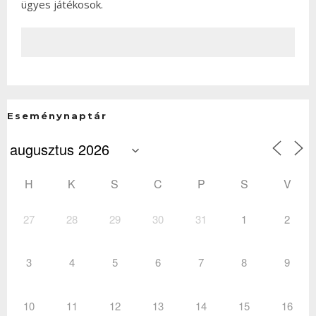
ügyes játékosok.
Eseménynaptár
H
K
S
C
P
S
V
27
28
29
30
31
1
2
3
4
5
6
7
8
9
10
11
12
13
14
15
16