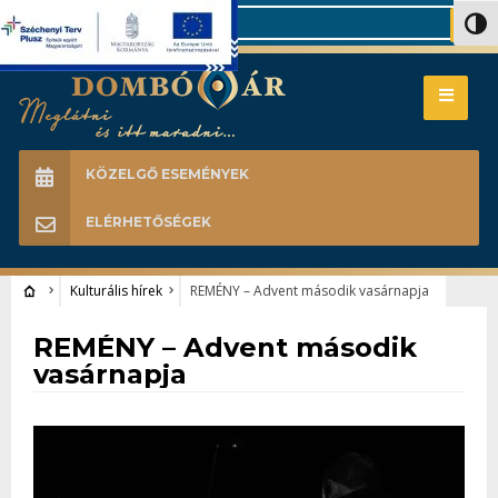
Search
Nagy 
KÖZELGŐ ESEMÉNYEK
ELÉRHETŐSÉGEK
Kulturális hírek
REMÉNY – Advent második vasárnapja
Kulturális hírek
REMÉNY – Advent második
vasárnapja