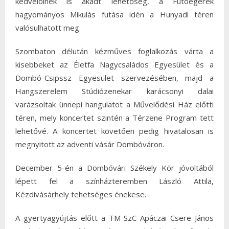
kedvelőinek is akadt lehetőség, a Futóegerek
hagyományos Mikulás futása idén a Hunyadi téren
valósulhatott meg.
Szombaton délután kézműves foglalkozás várta a
kisebbeket az Életfa Nagycsaládos Egyesület és a
Dombó-Csipssz Egyesület szervezésében, majd a
Hangszerelem Stúdiózenekar karácsonyi dalai
varázsoltak ünnepi hangulatot a Művelődési Ház előtti
téren, mely koncertet szintén a Térzene Program tett
lehetővé. A koncertet követően pedig hivatalosan is
megnyitott az adventi vásár Dombóváron.
December 5-én a Dombóvári Székely Kör jóvoltából
lépett fel a színházteremben László Attila,
Kézdivásárhely tehetséges énekese.
A gyertyagyújtás előtt a TM SzC Apáczai Csere János