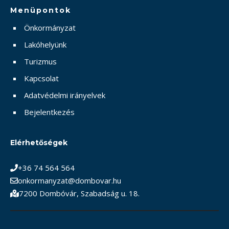
Menüpontok
Önkormányzat
Lakóhelyünk
Turizmus
Kapcsolat
Adatvédelmi irányelvek
Bejelentkezés
Elérhetőségek
+36 74 564 564
onkormanyzat@dombovar.hu
7200 Dombóvár, Szabadság u. 18.