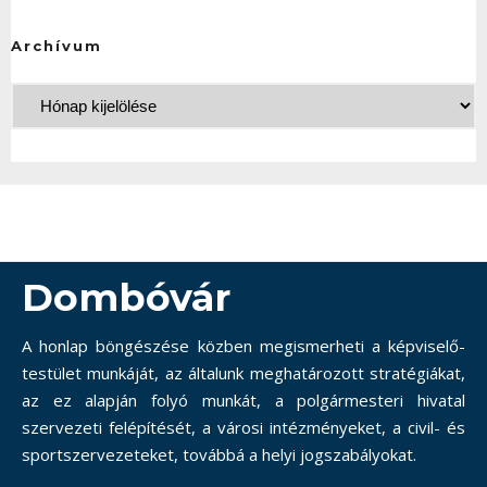
Archívum
Dombóvár
A honlap böngészése közben megismerheti a képviselő-
testület munkáját, az általunk meghatározott stratégiákat,
az ez alapján folyó munkát, a polgármesteri hivatal
szervezeti felépítését, a városi intézményeket, a civil- és
sportszervezeteket, továbbá a helyi jogszabályokat.