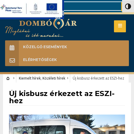
Search
Nagy 
KÖZELGŐ ESEMÉNYEK
ELÉRHETŐSÉGEK
Kiemelt hírek
,
Közéleti hírek
Új kisbusz érkezett az ESZI-hez
Kiemelt hírek
•
Közéleti hírek
Új kisbusz érkezett az ESZI-
hez