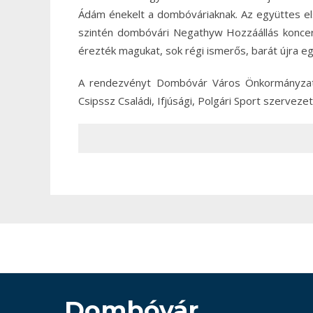
Ádám énekelt a dombóváriaknak. Az együttes els
szintén dombóvári Negathyw Hozzáállás koncertj
érezték magukat, sok régi ismerős, barát újra eg
A rendezvényt Dombóvár Város Önkormányzata
Csipssz Családi, Ifjúsági, Polgári Sport szervez
Dombóvár