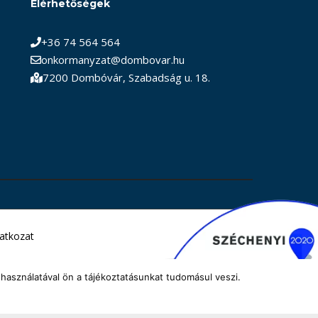
Elérhetőségek
+36 74 564 564
onkormanyzat@dombovar.hu
7200 Dombóvár, Szabadság u. 18.
latkozat
használatával ön a tájékoztatásunkat tudomásul veszi.