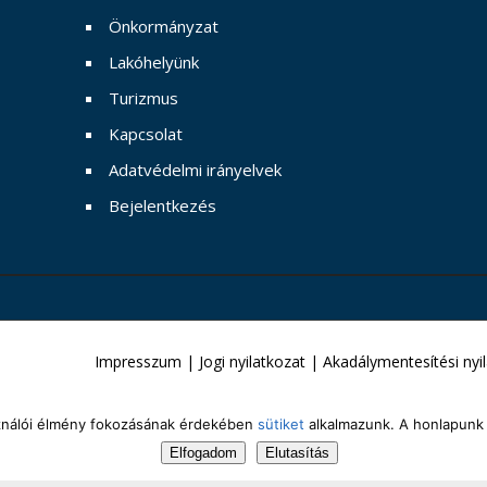
Önkormányzat
Lakóhelyünk
Turizmus
Kapcsolat
Adatvédelmi irányelvek
Bejelentkezés
Impresszum
|
Jogi nyilatkozat
|
Akadálymentesítési nyi
sználói élmény fokozásának érdekében
sütiket
alkalmazunk. A honlapunk 
Elfogadom
Elutasítás