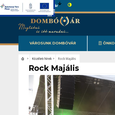
Városunk Dombóvár
VÁROSUNK DOMBÓVÁR
ÖNKO
Közéleti hírek
Rock Majális
Közéleti hírek
Rock Majális