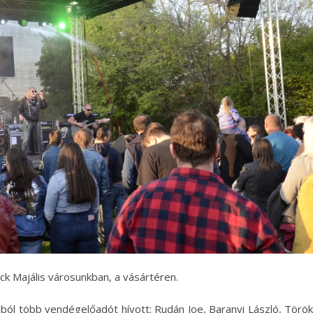
ck Majális városunkban, a vásártéren.
ól több vendégelőadót hívott; Rudán Joe, Baranyi László, Török