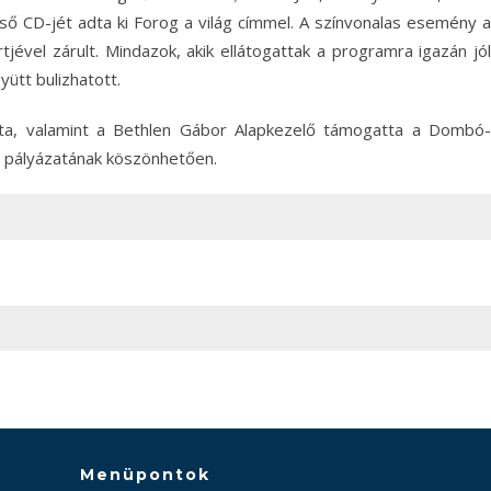
ő CD-jét adta ki Forog a világ címmel. A színvonalas esemény a
ével zárult. Mindazok, akik ellátogattak a programra igazán jól
yütt bulizhatott.
, valamint a Bethlen Gábor Alapkezelő támogatta a Dombó-
et pályázatának köszönhetően.
Menüpontok