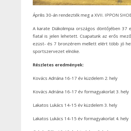
Április 30-án rendezték meg a XVII. IPPON SHO
A karate Diákolimpia országos döntőjében 37 eg
fiatal is jelen lehetett. Csapatunk az erős mez
ezüst- és 7 bronzérem mellett elért több jó h
sportszervezet elnöke.
Részletes eredmények:
Kovács Adriána 16-17 év küzdelem 2. hely
Kovács Adriána 16-17 év formagyakorlat 3. hely
Lakatos Lukács 14-15 év küzdelem 3. hely
Lakatos Lukács 14-15 év formagyakorlat 4. hely