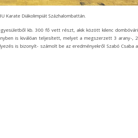
BU Karate Diákolimpiát Százhalombattán.
yesületből kb. 300 fő vett részt, akik között kilenc dombóvári
őnyben is kiválóan teljesített, melyet a megszerzett 3 arany-, 2
elyezés is bizonyít- számolt be az eredményekről Szabó Csaba a