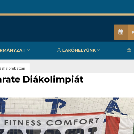
RMÁNYZAT
LAKÓHELYÜNK
zázhalombattán
rate Diákolimpiát