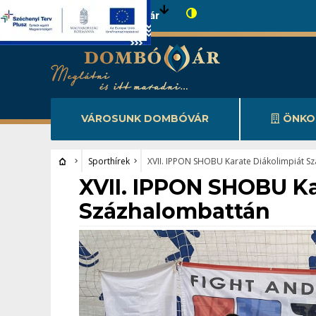
Városunk Dombóvár
VÁROSUNK DOMBÓVÁR
ÖNKO
Sporthírek
XVII. IPPON SHOBU Karate Diákolimpiát S
Sporthírek
XVII. IPPON SHOBU Ka
Százhalombattán