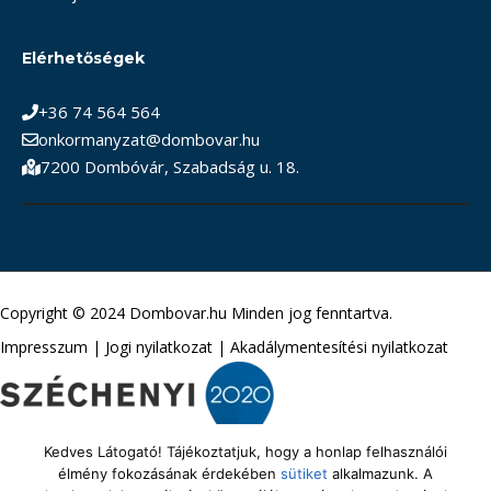
Elérhetőségek
+36 74 564 564
onkormanyzat@dombovar.hu
7200 Dombóvár, Szabadság u. 18.
Copyright © 2024 Dombovar.hu Minden jog fenntartva.
Impresszum
|
Jogi nyilatkozat
|
Akadálymentesítési nyilatkozat
Kedves Látogató! Tájékoztatjuk, hogy a honlap felhasználói
élmény fokozásának érdekében
sütiket
alkalmazunk. A