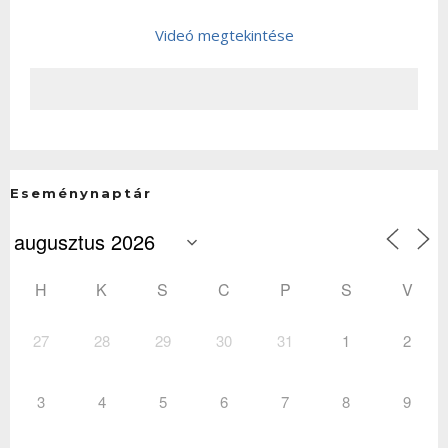
Videó megtekintése
Eseménynaptár
H
K
S
C
P
S
V
27
28
29
30
31
1
2
3
4
5
6
7
8
9