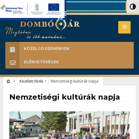
Search
Nagy 
KÖZELGŐ ESEMÉNYEK
ELÉRHETŐSÉGEK
Közéleti hírek
Nemzetiségi kultúrák napja
Közéleti hírek
Nemzetiségi kultúrák napja