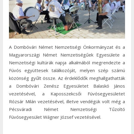
A Dombóvári Német Nemzetiségi Önkormányzat és a
Magyarországi Német Nemzetiségűek Egyesülete a
Nemzetiségi kultúrák napja alkalmából megrendezte a
Fúvós együttesek találkozóját, melyen szép számú
közönség gyűlt össze. Az érdeklődők meghallgathatták
a Dombóvári Zenész Egyesületet Balaskó János
vezetésével, a Kaposszekcsői Fúvósegyesületet
Rózsár Milán vezetésével, illetve vendégük volt még a
Pécsváradi Német Nemzetiségi Tűzoltó
Fúvósegyesület Wágner József vezetésével.