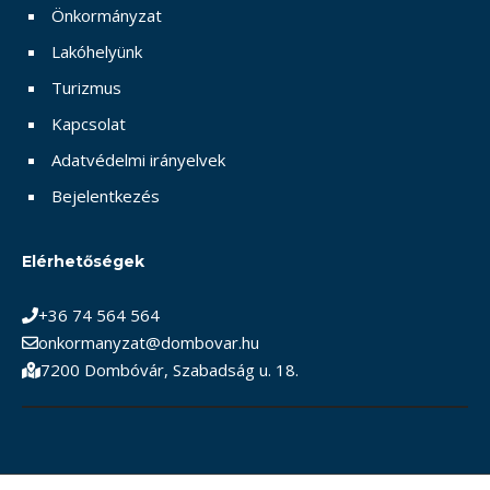
Önkormányzat
Lakóhelyünk
Turizmus
Kapcsolat
Adatvédelmi irányelvek
Bejelentkezés
Elérhetőségek
+36 74 564 564
onkormanyzat@dombovar.hu
7200 Dombóvár, Szabadság u. 18.