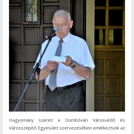
Hagyomány szerint a Dombóvári Városvédő és
Városszépítő Egyesület szervezésében emlékeztünk az