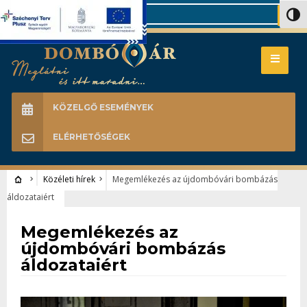
Search
Nagy 
KÖZELGŐ ESEMÉNYEK
ELÉRHETŐSÉGEK
Közéleti hírek
Megemlékezés az újdombóvári bombázás
áldozataiért
Közéleti hírek
Megemlékezés az
újdombóvári bombázás
áldozataiért