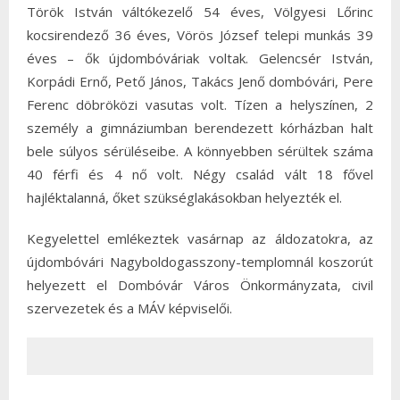
Török István váltókezelő 54 éves, Völgyesi Lőrinc
kocsirendező 36 éves, Vörös József telepi munkás 39
éves – ők újdombóváriak voltak. Gelencsér István,
Korpádi Ernő, Pető János, Takács Jenő dombóvári, Pere
Ferenc döbröközi vasutas volt. Tízen a helyszínen, 2
személy a gimnáziumban berendezett kórházban halt
bele súlyos sérüléseibe. A könnyebben sérültek száma
40 férfi és 4 nő volt. Négy család vált 18 fővel
hajléktalanná, őket szükséglakásokban helyezték el.
Kegyelettel emlékeztek vasárnap az áldozatokra, az
újdombóvári Nagyboldogasszony-templomnál koszorút
helyezett el Dombóvár Város Önkormányzata, civil
szervezetek és a MÁV képviselői.