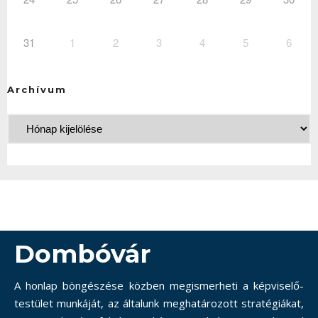
31
1
2
3
4
5
6
Archívum
Dombóvár
A honlap böngészése közben megismerheti a képviselő-
testület munkáját, az általunk meghatározott stratégiákat,