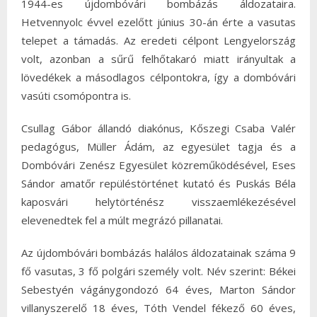
1944-es újdombóvári bombázás áldozataira.
Hetvennyolc évvel ezelőtt június 30-án érte a vasutas
telepet a támadás. Az eredeti célpont Lengyelország
volt, azonban a sűrű felhőtakaró miatt irányultak a
lövedékek a másodlagos célpontokra, így a dombóvári
vasúti csomópontra is.
Csullag Gábor állandó diakónus, Kőszegi Csaba Valér
pedagógus, Müller Ádám, az egyesület tagja és a
Dombóvári Zenész Egyesület közreműködésével, Eses
Sándor amatőr repüléstörténet kutató és Puskás Béla
kaposvári helytörténész visszaemlékezésével
elevenedtek fel a múlt megrázó pillanatai.
Az újdombóvári bombázás halálos áldozatainak száma 9
fő vasutas, 3 fő polgári személy volt. Név szerint: Békei
Sebestyén vágánygondozó 64 éves, Marton Sándor
villanyszerelő 18 éves, Tóth Vendel fékező 60 éves,