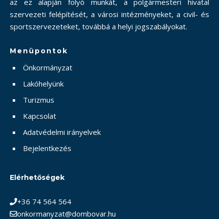
az ez alapján folyó munkát, a polgármesteri hivatal
szervezeti felépítését, a városi intézményeket, a civil- és
sportszervezeteket, továbbá a helyi jogszabályokat.
Menüpontok
Önkormányzat
Lakóhelyünk
Turizmus
Kapcsolat
Adatvédelmi irányelvek
Bejelentkezés
Elérhetőségek
+36 74 564 564
onkormanyzat@dombovar.hu