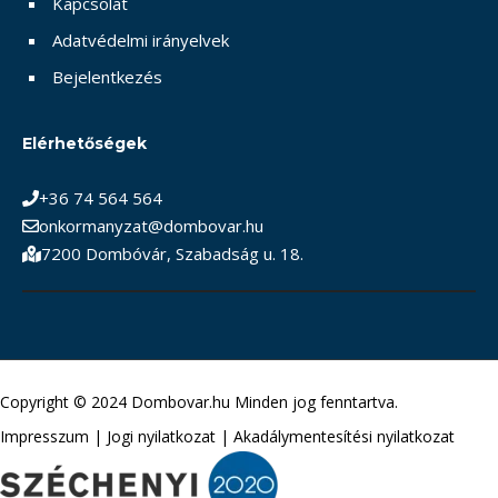
Kapcsolat
Adatvédelmi irányelvek
Bejelentkezés
Elérhetőségek
+36 74 564 564
onkormanyzat@dombovar.hu
7200 Dombóvár, Szabadság u. 18.
Copyright © 2024 Dombovar.hu Minden jog fenntartva.
Impresszum
|
Jogi nyilatkozat
|
Akadálymentesítési nyilatkozat