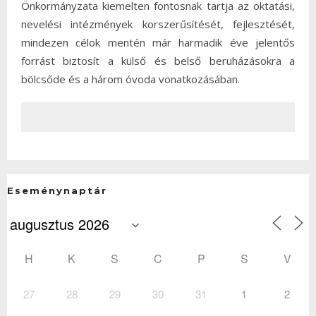
Önkormányzata kiemelten fontosnak tartja az oktatási,
nevelési intézmények korszerűsítését, fejlesztését,
mindezen célok mentén már harmadik éve jelentős
forrást biztosít a külső és belső beruházásokra a
bölcsőde és a három óvoda vonatkozásában.
Eseménynaptár
H
K
S
C
P
S
V
27
28
29
30
31
1
2