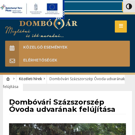
Search
Nagy 
KÖZELGŐ ESEMÉNYEK
ELÉRHETŐSÉGEK
Közéleti hírek
Dombóvári Százszorszép Óvoda udvarának
felújítása
Közéleti hírek
Dombóvári Százszorszép
Óvoda udvarának felújítása