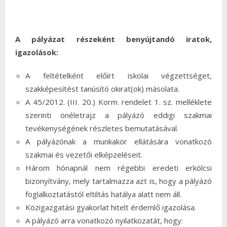
A pályázat részeként benyújtandó iratok,
igazolások:
A feltételként előírt iskolai végzettséget,
szakképesítést tanúsító okirat(ok) másolata.
A 45/2012. (III. 20.) Korm. rendelet 1. sz. melléklete
szerinti önéletrajz a pályázó eddigi szakmai
tevékenységének részletes bemutatásával.
A pályázónak a munkakör ellátására vonatkozó
szakmai és vezetői elképzeléseit.
Három hónapnál nem régebbi eredeti erkölcsi
bizonyítvány, mely tartalmazza azt is, hogy a pályázó
foglalkoztatástól eltiltás hatálya alatt nem áll.
Közigazgatási gyakorlat hitelt érdemlő igazolása.
A pályázó arra vonatkozó nyilatkozatát, hogy: