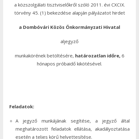
a közszolgálati tisztviselőkről szóló 2011. évi CXCIX.
törvény 45. (1) bekezdése alapján pályázatot hirdet
a Dombóvári Közös Önkormányzati Hivatal
aljegyző
munkakörének betöltésére,
határozatlan időre,
6
hónapos próbaidő kikötésével.
Feladatok:
A jegyző munkájának segítése, a jegyző által
meghatározott feladatok ellátása, akadályoztatása
esetén a teljes körű helyettesítése.