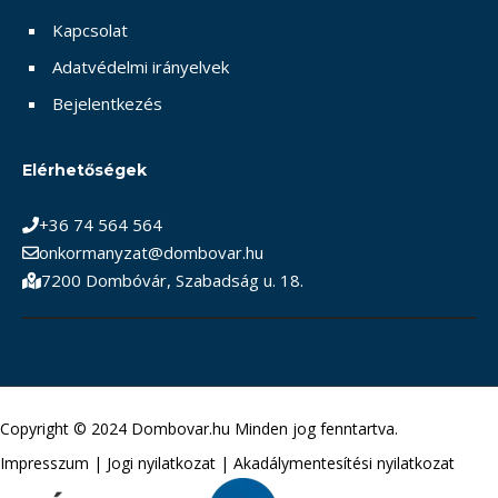
Kapcsolat
Adatvédelmi irányelvek
Bejelentkezés
Elérhetőségek
+36 74 564 564
onkormanyzat@dombovar.hu
7200 Dombóvár, Szabadság u. 18.
Copyright © 2024 Dombovar.hu Minden jog fenntartva.
Impresszum
|
Jogi nyilatkozat
|
Akadálymentesítési nyilatkozat