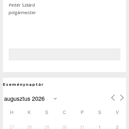
Pintér Szilárd
polgármester
Eseménynaptár
H
K
S
C
P
S
V
27
28
29
30
31
1
2