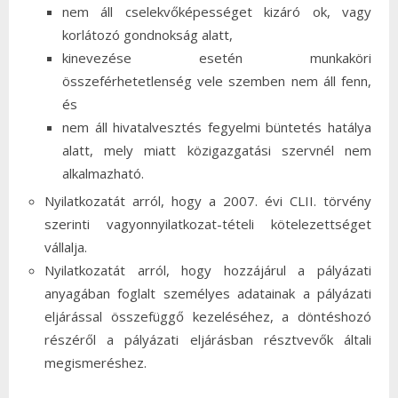
nem áll cselekvőképességet kizáró ok, vagy
korlátozó gondnokság alatt,
kinevezése esetén munkaköri
összeférhetetlenség vele szemben nem áll fenn,
és
nem áll hivatalvesztés fegyelmi büntetés hatálya
alatt, mely miatt közigazgatási szervnél nem
alkalmazható.
Nyilatkozatát arról, hogy a 2007. évi CLII. törvény
szerinti vagyonnyilatkozat-tételi kötelezettséget
vállalja.
Nyilatkozatát arról, hogy hozzájárul a pályázati
anyagában foglalt személyes adatainak a pályázati
eljárással összefüggő kezeléséhez, a döntéshozó
részéről a pályázati eljárásban résztvevők általi
megismeréshez.