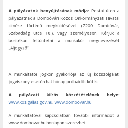
A pályázatok benyújtásának módja:
Postai úton a
pályázatnak a Dombóvári Közös Önkormányzati Hivatal
címére történő megküldésével (7200 Dombóvár,
Szabadság utca 18.), vagy személyesen. Kérjük a
borítékon feltüntetni a munkakör megnevezését
„Aljegyző”.
A munkáltatói jogkör gyakorlója az új közszolgálati
jogviszony esetén hat hónap próbaidőt köt ki.
A pályázati kiírás közzétételének helye:
www.kozigallas.gov.hu
,
www.dombovar.hu
A munkáltatóval kapcsolatban további információt a
www.dombovar.hu honlapon szerezhet.