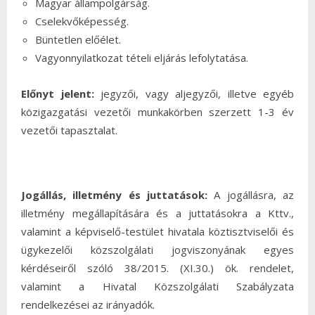
Magyar állampolgárság.
Cselekvőképesség.
Büntetlen előélet.
Vagyonnyilatkozat tételi eljárás lefolytatása.
Előnyt jelent:
jegyzői, vagy aljegyzői, illetve egyéb
közigazgatási vezetői munkakörben szerzett 1-3 év
vezetői tapasztalat.
Jogállás, illetmény és juttatások:
A jogállásra, az
illetmény megállapítására és a juttatásokra a Kttv.,
valamint a képviselő-testület hivatala köztisztviselői és
ügykezelői közszolgálati jogviszonyának egyes
kérdéseiről szóló 38/2015. (XI.30.) ök. rendelet,
valamint a Hivatal Közszolgálati Szabályzata
rendelkezései az irányadók.