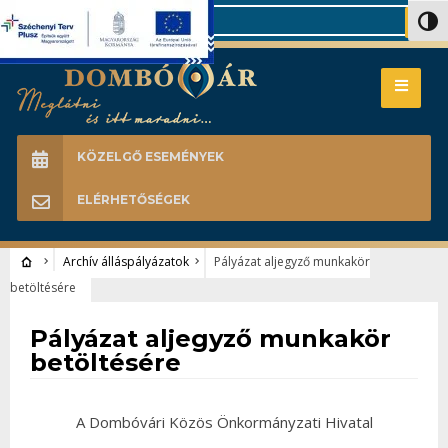
Search
Nagy 
KÖZELGŐ ESEMÉNYEK
ELÉRHETŐSÉGEK
Archív álláspályázatok
Pályázat aljegyző munkakör
betöltésére
Archív álláspályázatok
Pályázat aljegyző munkakör
betöltésére
A Dombóvári Közös Önkormányzati Hivatal