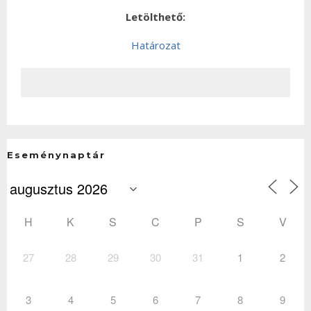
Letölthető:
Határozat
Eseménynaptár
H
K
S
C
P
S
V
27
28
29
30
31
1
2
3
4
5
6
7
8
9