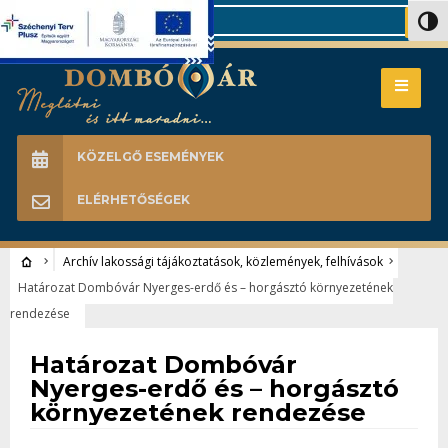
Search
Nagy 
KÖZELGŐ ESEMÉNYEK
ELÉRHETŐSÉGEK
Archív lakossági tájákoztatások, közlemények, felhívások
Határozat Dombóvár Nyerges-erdő és – horgásztó környezetének
rendezése
Archív lakossági tájákoztatások, közlemények, felhívások
Határozat Dombóvár
Nyerges-erdő és – horgásztó
környezetének rendezése