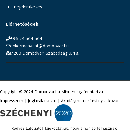
Bejelentkezés
Elérhetőségek
+36 74 564 564
onkormanyzat@dombovar.hu
7200 Dombóvár, Szabadság u. 18.
Copyright © 2024 Dombovar.hu Minden jog fenntartva.
Impresszum
|
Jogi nyilatkozat
|
Akadálymentesítési nyilatkozat
Kedves Látogató! Tájékoztatjuk, hogy a honlap felhasználói