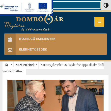
Search
Nagy 
KÖZELGŐ ESEMÉNYEK
ELÉRHETŐSÉGEK
Közéleti hírek
Kardos Józsefet 90. születésnapja alkalmából
köszönthettük