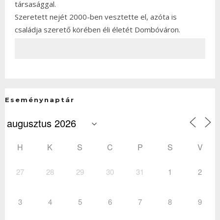
társasággal.
Szeretett nejét 2000-ben vesztette el, azóta is
családja szerető körében éli életét Dombóváron.
Eseménynaptár
H
K
S
C
P
S
V
27
28
29
30
31
1
2
3
4
5
6
7
8
9