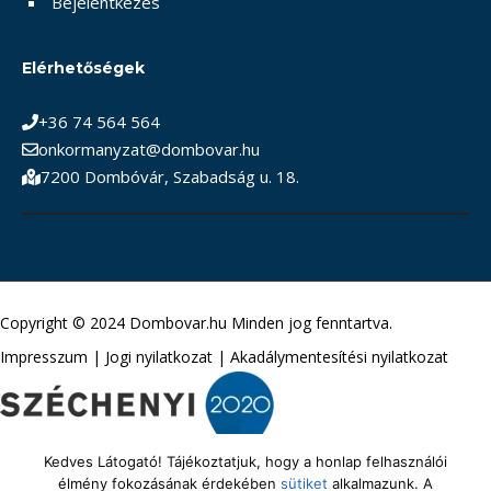
Bejelentkezés
Elérhetőségek
+36 74 564 564
onkormanyzat@dombovar.hu
7200 Dombóvár, Szabadság u. 18.
Copyright © 2024 Dombovar.hu Minden jog fenntartva.
Impresszum
|
Jogi nyilatkozat
|
Akadálymentesítési nyilatkozat
Kedves Látogató! Tájékoztatjuk, hogy a honlap felhasználói
élmény fokozásának érdekében
sütiket
alkalmazunk. A