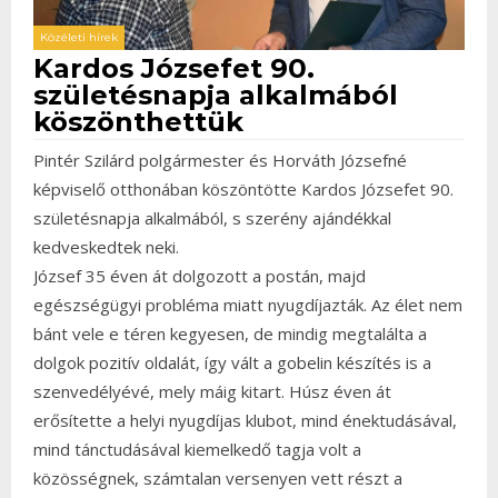
Közéleti hírek
Kardos Józsefet 90.
születésnapja alkalmából
köszönthettük
Pintér Szilárd polgármester és Horváth Józsefné
képviselő otthonában köszöntötte Kardos Józsefet 90.
születésnapja alkalmából, s szerény ajándékkal
kedveskedtek neki.
József 35 éven át dolgozott a postán, majd
egészségügyi probléma miatt nyugdíjazták. Az élet nem
bánt vele e téren kegyesen, de mindig megtalálta a
dolgok pozitív oldalát, így vált a gobelin készítés is a
szenvedélyévé, mely máig kitart. Húsz éven át
erősítette a helyi nyugdíjas klubot, mind énektudásával,
mind tánctudásával kiemelkedő tagja volt a
közösségnek, számtalan versenyen vett részt a