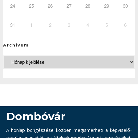
24
25
26
27
28
29
30
31
1
2
3
4
5
6
Archívum
Dombóvár
A honlap böngészése közben megismerheti a képviselő-
testület munkáját, az általunk meghatározott stratégiákat,