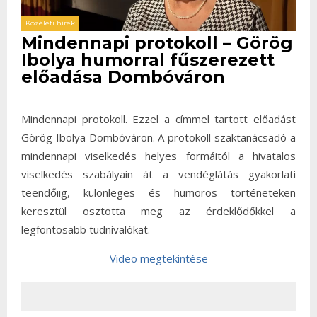
Közéleti hírek
Mindennapi protokoll – Görög
Ibolya humorral fűszerezett
előadása Dombóváron
Mindennapi protokoll. Ezzel a címmel tartott előadást
Görög Ibolya Dombóváron. A protokoll szaktanácsadó a
mindennapi viselkedés helyes formáitól a hivatalos
viselkedés szabályain át a vendéglátás gyakorlati
teendőiig, különleges és humoros történeteken
keresztül osztotta meg az érdeklődőkkel a
legfontosabb tudnivalókat.
Video megtekintése