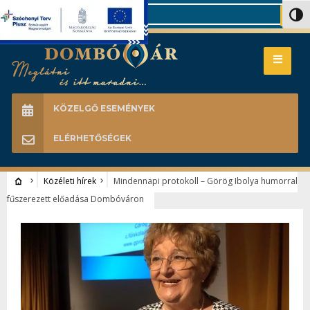
Search
Nagy 
KÖZELGŐ ESEMÉNYEK
ELÉRHETŐSÉGEK
Közéleti hírek
Mindennapi protokoll – Görög Ibolya humorral
fűszerezett előadása Dombóváron