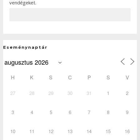
vendégeket.
Eseménynaptár
H
K
S
C
P
S
V
27
28
29
30
31
1
2
3
4
5
6
7
8
9
10
11
12
13
14
15
16