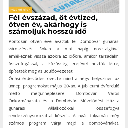
Közéleti hírek
Fél évszázad, öt évtized,
ötven év, akárhogy is
számoljuk hosszú idő
Pontosan ötven éve avatták fel Dombóvár gunarasi
városrészét. Sokan a mai napig nosztalgiával
emlékeznek vissza azokra az időkre, amikor társadalmi
összefogással, a közösség erejével hozták létre,
építették meg az üdülőövezetet.
Óriási érdeklődés övezte mind a négy helyszínen az
ünnepi programokat május 20-án. A jubileumi évforduló
méltó megünneplésére Dombóvár Város
Önkormányzata és a Dombóvári Művelődési Ház a
gunarasi vállalkozókkal összefogva
rendezvénysorozattal készült. A nyár folyamán még
számos program várja majd a dombóváriakat,