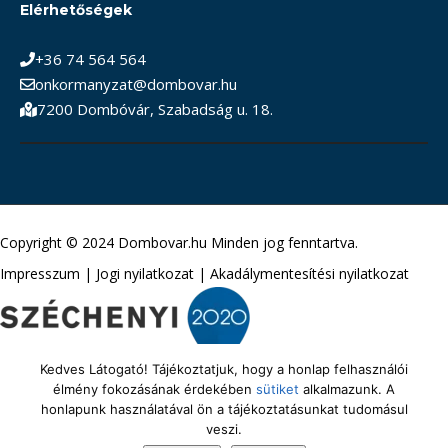
Elérhetőségek
+36 74 564 564
onkormanyzat@dombovar.hu
7200 Dombóvár, Szabadság u. 18.
Copyright © 2024 Dombovar.hu Minden jog fenntartva.
Impresszum
|
Jogi nyilatkozat
|
Akadálymentesítési nyilatkozat
Kedves Látogató! Tájékoztatjuk, hogy a honlap felhasználói
élmény fokozásának érdekében
sütiket
alkalmazunk. A
honlapunk használatával ön a tájékoztatásunkat tudomásul
veszi.