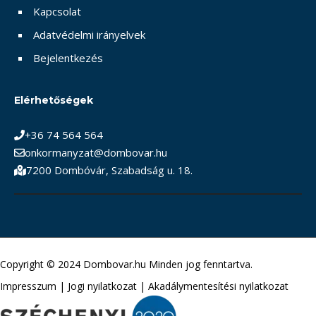
Kapcsolat
Adatvédelmi irányelvek
Bejelentkezés
Elérhetőségek
+36 74 564 564
onkormanyzat@dombovar.hu
7200 Dombóvár, Szabadság u. 18.
Copyright © 2024 Dombovar.hu Minden jog fenntartva.
Impresszum
|
Jogi nyilatkozat
|
Akadálymentesítési nyilatkozat