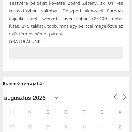
Testvére példáját követte Zoárd Zétény, aki U11-es
korosztályban váltóban Deszpod Alex-szel Európa-
bajnoki címet szerzett laser-runban (2×400 méter
futás, 2×5 találat), több, mint egy perccel megelőzve az
ezüstérmes német párost.
GRATULÁLUNK!
Eseménynaptár
H
K
S
C
P
S
V
27
28
29
30
31
1
2