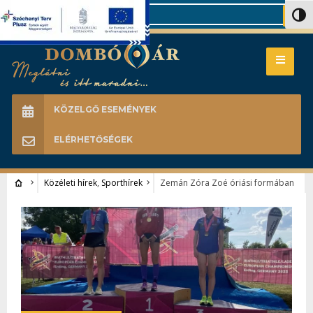
Search
Nagy 
KÖZELGŐ ESEMÉNYEK
ELÉRHETŐSÉGEK
Közéleti hírek
,
Sporthírek
Zemán Zóra Zoé óriási formában