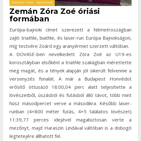
Közéleti hírek
•
Sporthírek
Zemán Zóra Zoé óriási
formában
Európa-bajnoki címet szerezett a Németroszágban
zajló triathle, biathle, és laser-run Európa Bajnokságon,
míg testvére Zoárd egy aranyérmet szerzett váltóban.
A DOVASE-ben nevelkedett Zóra Zoé az U19-es
korosztályban elsőként a triathle szakágban mérettette
meg magát, és a tények alapján jól sikerült felvennie a
versenyzés fonalát. A már a Budapest Honvédot
erősítő öttusázó 18:00,04 perc alatt teljesítette a
lövészetből, úszásból és futásból álló távot, több mint
húsz másodpercet verve a másodikra. Később laser-
runban (4×800 méter futás, 4×5 találatos lövészet)
11:39,77 perces idejével magabiztosan verte a
mezőnyt, majd Haraszin Lindával váltóban is a dobogó
legtetejére állhatott fel.