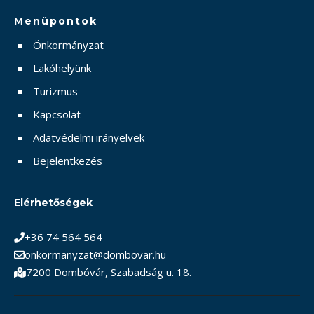
Menüpontok
Önkormányzat
Lakóhelyünk
Turizmus
Kapcsolat
Adatvédelmi irányelvek
Bejelentkezés
Elérhetőségek
+36 74 564 564
onkormanyzat@dombovar.hu
7200 Dombóvár, Szabadság u. 18.