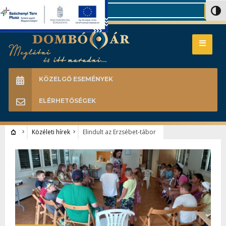
Search
Nagy 
KÖZELGŐ ESEMÉNYEK
ELÉRHETŐSÉGEK
Közéleti hírek
Elindult az Erzsébet-tábor