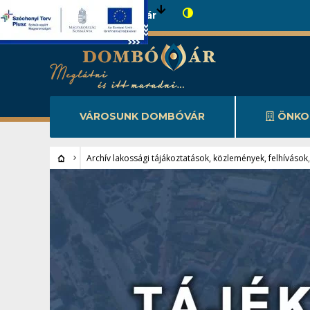
Városunk Dombóvár
VÁROSUNK DOMBÓVÁR
ÖNKO
Archív lakossági tájákoztatások, közlemények, felhívások