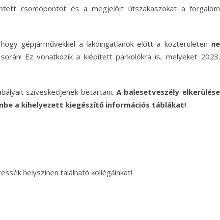
rintett csomópontot és a megjelölt útszakaszokat a forgalom
hogy gépjárművekkel a lakóingatlanok előtt a közterületen
ne
során! Ez vonatkozik a kiépített parkolókra is, melyeket 2023
bályait szíveskedjenek betartani.
A balesetveszély elkerülés
be a kihelyezett kiegészítő információs táblákat!
ssék helyszínen található kollégáinkat!