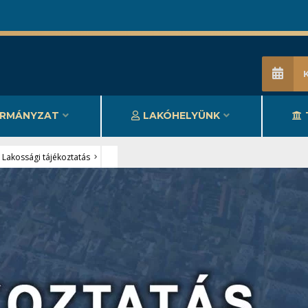
RMÁNYZAT
LAKÓHELYÜNK
,
Lakossági tájékoztatás