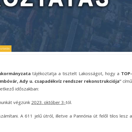
oztatás
nkormányzata
tájékoztatja a tisztelt Lakosságot, hogy a
TOP
mbóvár, Ady u. csapadékvíz rendszer rekonstrukciója”
című
övetkező időszakban:
 munkát végzünk
2023. október 3-
tól.
mítani. A 611 jelű útról, illetve a Pannónia út felől tilos lesz a