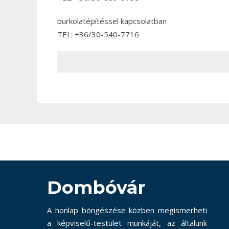
burkolatépítéssel kapcsolatban
TEL: +36/30-540-7716
Dombóvár
A honlap böngészése közben megismerheti
a képviselő-testület munkáját, az általunk