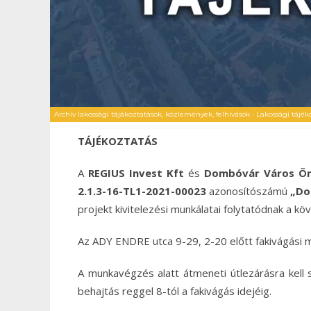
Archív lakossági tájákoztatások, közlemények, felhívások
•
Lakossági tájék
TÁJÉKOZTATÁS
A
REGIUS Invest Kft
és
Dombóvár Város Ö
2.1.3-16-TL1-2021-00023
azonosítószámú
„Do
projekt kivitelezési munkálatai folytatódnak a k
Az ADY ENDRE utca 9-29, 2-20 előtt fakivágási
A munkavégzés alatt átmeneti útlezárásra kell szá
behajtás reggel 8-tól a fakivágás idejéig.