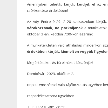
Amennyiben tehetik, kérjük, kerüljék el az é
csökkentése érdekében!
Az Ady Endre 9-29, 2-20 szakaszokon kérjük, 
várakozzanak, ne parkoljanak
a munkálatok 
október 3-án, kedden 7:00-kor lezárunk.
A munkaterületen való áthaladás mindenkori sza
érdekében kérjük, kiemelten vegyék figyelem
Megértésüket és türelmüket köszönjük!
Dombóvár, 2023. október 2.
Napi ütemezéssel való tájékoztatás ügyében kere
csapadékcsatorna ügyekben
TEL: +36/30-889-9158