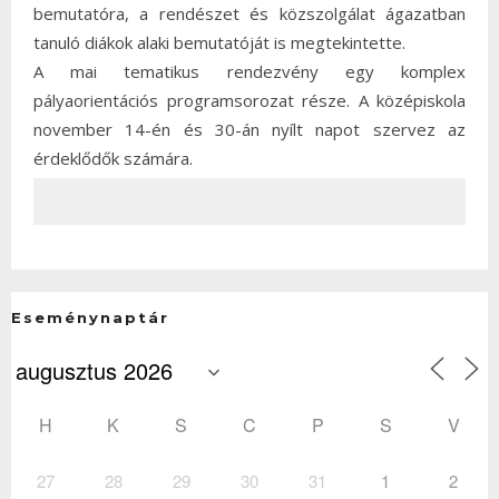
bemutatóra, a rendészet és közszolgálat ágazatban
tanuló diákok alaki bemutatóját is megtekintette.
A mai tematikus rendezvény egy komplex
pályaorientációs programsorozat része. A középiskola
november 14-én és 30-án nyílt napot szervez az
érdeklődők számára.
Eseménynaptár
H
K
S
C
P
S
V
27
28
29
30
31
1
2