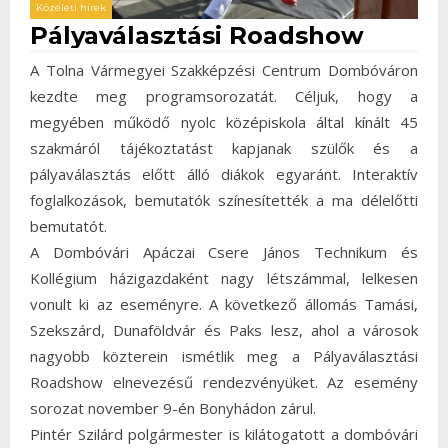
Közéleti hírek
Pályaválasztási Roadshow
A Tolna Vármegyei Szakképzési Centrum Dombóváron
kezdte meg programsorozatát. Céljuk, hogy a
megyében működő nyolc középiskola által kínált 45
szakmáról tájékoztatást kapjanak szülők és a
pályaválasztás előtt álló diákok egyaránt. Interaktív
foglalkozások, bemutatók színesítették a ma délelőtti
bemutatót.
A Dombóvári Apáczai Csere János Technikum és
Kollégium házigazdaként nagy létszámmal, lelkesen
vonult ki az eseményre. A következő állomás Tamási,
Szekszárd, Dunaföldvár és Paks lesz, ahol a városok
nagyobb közterein ismétlik meg a Pályaválasztási
Roadshow elnevezésű rendezvényüket. Az esemény
sorozat november 9-én Bonyhádon zárul.
Pintér Szilárd polgármester is kilátogatott a dombóvári