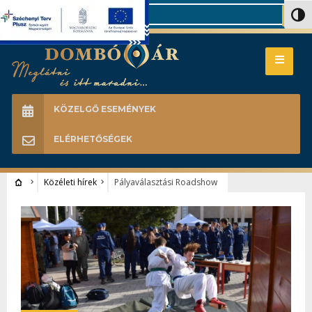
Search
Nagy 
KÖZELGŐ ESEMÉNYEK
ELÉRHETŐSÉGEK
Közéleti hírek
Pályaválasztási Roadshow