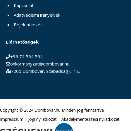
Kapcsolat
Adatvédelmi irányelvek
Bejelentkezés
Elérhetőségek
+36 74 564 564
onkormanyzat@dombovar.hu
7200 Dombóvár, Szabadság u. 18.
Copyright © 2024 Dombovar.hu Minden jog fenntartva.
Impresszum
|
Jogi nyilatkozat
|
Akadálymentesítési nyilatkozat