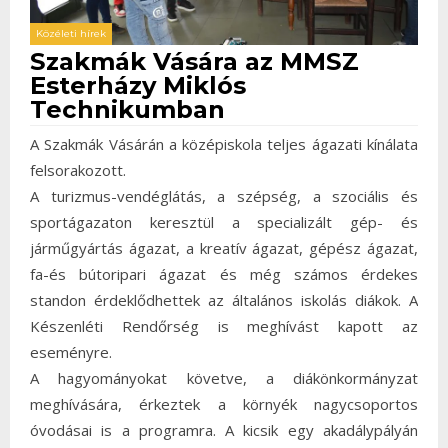
Közéleti hírek
Szakmák Vására az MMSZ
Esterházy Miklós
Technikumban
A Szakmák Vásárán a középiskola teljes ágazati kínálata
felsorakozott.
A turizmus-vendéglátás, a szépség, a szociális és
sportágazaton keresztül a specializált gép- és
járműgyártás ágazat, a kreatív ágazat, gépész ágazat,
fa-és bútoripari ágazat és még számos érdekes
standon érdeklődhettek az általános iskolás diákok. A
Készenléti Rendőrség is meghívást kapott az
eseményre.
A hagyományokat követve, a diákönkormányzat
meghívására, érkeztek a környék nagycsoportos
óvodásai is a programra. A kicsik egy akadálypályán