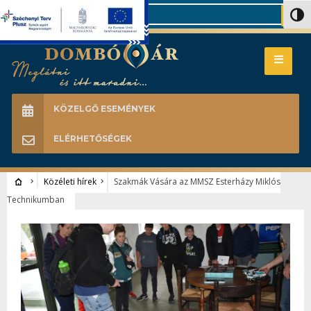
Search
Nagy 
KÖZELGŐ ESEMÉNYEK
ELÉRHETŐSÉGEK
Közéleti hírek
Szakmák Vására az MMSZ Esterházy Miklós
Technikumban