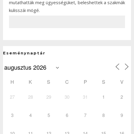
mutathatták meg ügyességüket, beleshettek a szakmák
kulisszái mögé.
Eseménynaptár
H
K
S
C
P
S
V
27
28
29
30
31
1
2
3
4
5
6
7
8
9
10
11
12
13
14
15
16