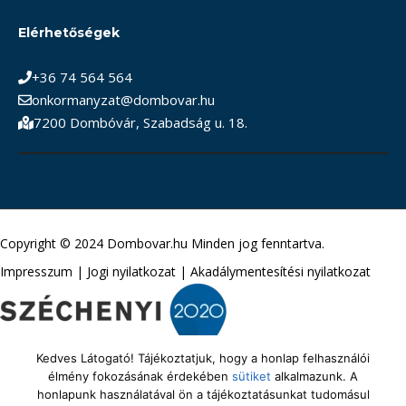
Elérhetőségek
+36 74 564 564
onkormanyzat@dombovar.hu
7200 Dombóvár, Szabadság u. 18.
Copyright © 2024 Dombovar.hu Minden jog fenntartva.
Impresszum
|
Jogi nyilatkozat
|
Akadálymentesítési nyilatkozat
Kedves Látogató! Tájékoztatjuk, hogy a honlap felhasználói
élmény fokozásának érdekében
sütiket
alkalmazunk. A
honlapunk használatával ön a tájékoztatásunkat tudomásul