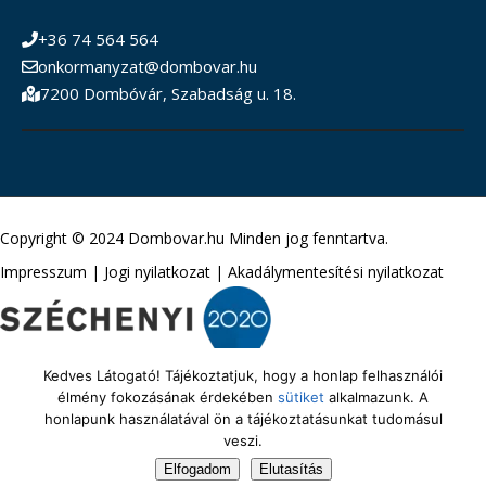
+36 74 564 564
onkormanyzat@dombovar.hu
7200 Dombóvár, Szabadság u. 18.
Copyright © 2024 Dombovar.hu Minden jog fenntartva.
Impresszum
|
Jogi nyilatkozat
|
Akadálymentesítési nyilatkozat
Kedves Látogató! Tájékoztatjuk, hogy a honlap felhasználói
élmény fokozásának érdekében
sütiket
alkalmazunk. A
honlapunk használatával ön a tájékoztatásunkat tudomásul
veszi.
Elfogadom
Elutasítás