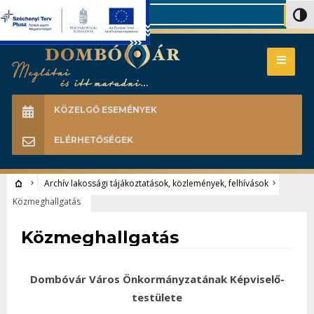
Search
Nagy 
KÖZELGŐ ESEMÉNYEK
ELÉRHETŐSÉGEK
Archív lakossági tájákoztatások, közlemények, felhívások
Közmeghallgatás
Archív lakossági tájákoztatások, közlemények, felhívások
Közmeghallgatás
Dombóvár Város Önkormányzatának Képviselő-
testülete