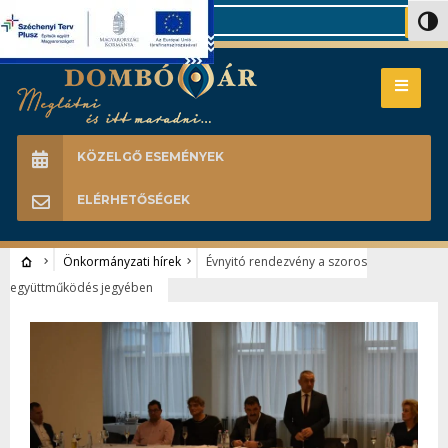
Search
Nagy 
KÖZELGŐ ESEMÉNYEK
ELÉRHETŐSÉGEK
Önkormányzati hírek
Évnyitó rendezvény a szoros
együttműködés jegyében