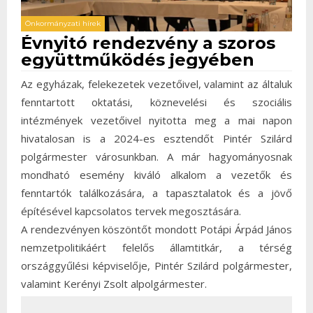
Önkormányzati hírek
Évnyitó rendezvény a szoros
együttműködés jegyében
Az egyházak, felekezetek vezetőivel, valamint az általuk
fenntartott oktatási, köznevelési és szociális
intézmények vezetőivel nyitotta meg a mai napon
hivatalosan is a 2024-es esztendőt Pintér Szilárd
polgármester városunkban. A már hagyományosnak
mondható esemény kiváló alkalom a vezetők és
fenntartók találkozására, a tapasztalatok és a jövő
építésével kapcsolatos tervek megosztására.
A rendezvényen köszöntőt mondott Potápi Árpád János
nemzetpolitikáért felelős államtitkár, a térség
országgyűlési képviselője, Pintér Szilárd polgármester,
valamint Kerényi Zsolt alpolgármester.