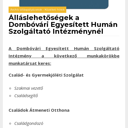
Archív álláspályázatok
•
Közéleti hírek
Álláslehetőségek a
Dombóvári Egyesített Humán
Szolgáltató Intézménynél
A Dombóvári Egyesített Humán Szolgáltató
Intézmény a következő munkakörökbe
munkatársat keres:
Család- és Gyermekjóléti Szolgálat
Szakmai vezető
Családsegítő
Családok Átmeneti Otthona
Családgondozó