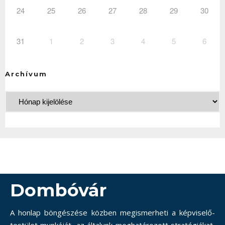
24
25
26
27
28
29
30
31
1
2
3
4
5
6
Archívum
Dombóvár
A honlap böngészése közben megismerheti a képviselő-