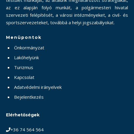
testület munkáját, az általunk meghatározott stratégiákat,
az ez alapján folyó munkát, a polgármesteri hivatal
szervezeti felépítését, a városi intézményeket, a civil- és
sportszervezeteket, továbbá a helyi jogszabályokat.
Menüpontok
Önkormányzat
Lakóhelyünk
Turizmus
Kapcsolat
Adatvédelmi irányelvek
Bejelentkezés
Elérhetőségek
+36 74 564 564