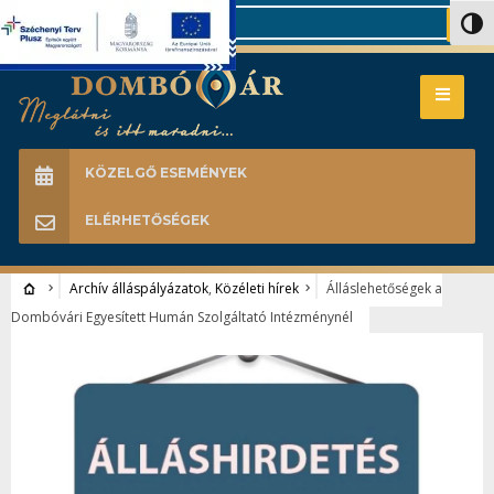
Search
Nagy 
KÖZELGŐ ESEMÉNYEK
ELÉRHETŐSÉGEK
Archív álláspályázatok
,
Közéleti hírek
Álláslehetőségek a
Dombóvári Egyesített Humán Szolgáltató Intézménynél