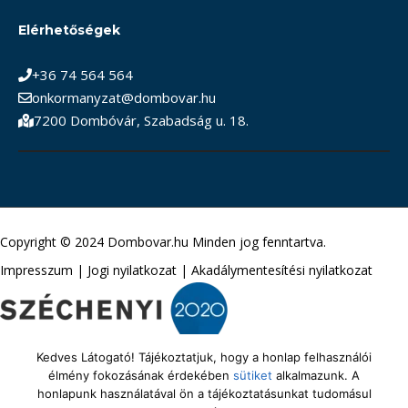
Elérhetőségek
+36 74 564 564
onkormanyzat@dombovar.hu
7200 Dombóvár, Szabadság u. 18.
Copyright © 2024 Dombovar.hu Minden jog fenntartva.
Impresszum
|
Jogi nyilatkozat
|
Akadálymentesítési nyilatkozat
Kedves Látogató! Tájékoztatjuk, hogy a honlap felhasználói
élmény fokozásának érdekében
sütiket
alkalmazunk. A
honlapunk használatával ön a tájékoztatásunkat tudomásul