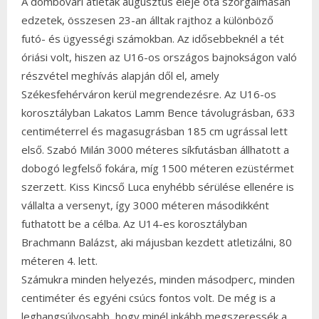
A dombóvári atléták augusztus eleje óta szorgalmasan
edzetek, összesen 23-an álltak rajthoz a különböző
futó- és ügyességi számokban. Az idősebbeknél a tét
óriási volt, hiszen az U16-os országos bajnokságon való
részvétel meghívás alapján dől el, amely
Székesfehérváron kerül megrendezésre. Az U16-os
korosztályban Lakatos Lamm Bence távolugrásban, 633
centiméterrel és magasugrásban 185 cm ugrással lett
első. Szabó Milán 3000 méteres síkfutásban állhatott a
dobogó legfelső fokára, míg 1500 méteren ezüstérmet
szerzett. Kiss Kincső Luca enyhébb sérülése ellenére is
vállalta a versenyt, így 3000 méteren másodikként
futhatott be a célba. Az U14-es korosztályban
Brachmann Balázst, aki májusban kezdett atletizálni, 80
méteren 4. lett.
Számukra minden helyezés, minden másodperc, minden
centiméter és egyéni csúcs fontos volt. De még is a
leghangsúlyosabb, hogy minél inkább megszeressék a