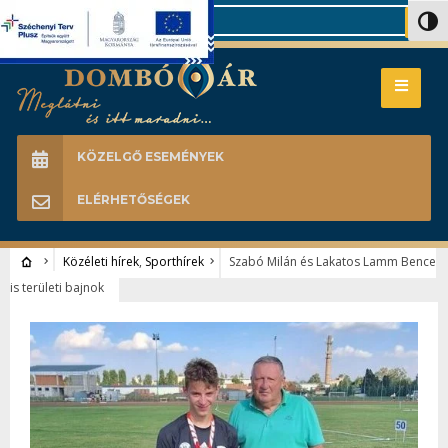
Search
Nagy 
KÖZELGŐ ESEMÉNYEK
ELÉRHETŐSÉGEK
Közéleti hírek
,
Sporthírek
Szabó Milán és Lakatos Lamm Bence
is területi bajnok