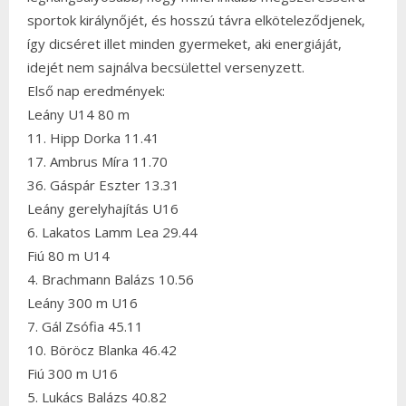
sportok királynőjét, és hosszú távra elköteleződjenek,
így dicséret illet minden gyermeket, aki energiáját,
idejét nem sajnálva becsülettel versenyzett.
Első nap eredmények:
Leány U14 80 m
11. Hipp Dorka 11.41
17. Ambrus Míra 11.70
36. Gáspár Eszter 13.31
Leány gerelyhajítás U16
6. Lakatos Lamm Lea 29.44
Fiú 80 m U14
4. Brachmann Balázs 10.56
Leány 300 m U16
7. Gál Zsófia 45.11
10. Böröcz Blanka 46.42
Fiú 300 m U16
5. Lukács Balázs 40.82