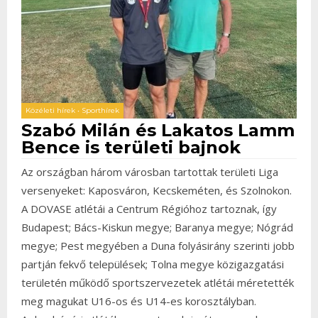
Közéleti hírek
•
Sporthírek
Szabó Milán és Lakatos Lamm
Bence is területi bajnok
Az országban három városban tartottak területi Liga
versenyeket: Kaposváron, Kecskeméten, és Szolnokon.
A DOVASE atlétái a Centrum Régióhoz tartoznak, így
Budapest; Bács-Kiskun megye; Baranya megye; Nógrád
megye; Pest megyében a Duna folyásirány szerinti jobb
partján fekvő települések; Tolna megye közigazgatási
területén működő sportszervezetek atlétái méretették
meg magukat U16-os és U14-es korosztályban.