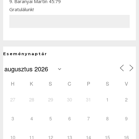
9. Baranyai Martin 45:79
Gratulálunk!
Eseménynaptár
H
K
S
C
P
S
V
27
28
29
30
31
1
2
3
4
5
6
7
8
9
10
11
12
13
14
15
16