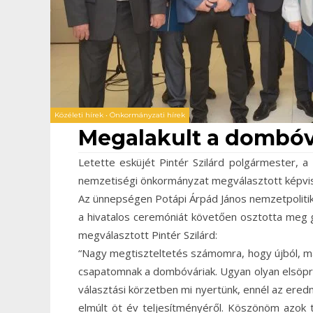
Közéleti hírek
•
Önkormányzati hírek
Megalakult a dombóvá
Letette esküjét Pintér Szilárd polgármester, 
nemzetiségi önkormányzat megválasztott képvis
Az ünnepségen Potápi Árpád János nemzetpolitikáé
a hivatalos ceremóniát követően osztotta meg
megválasztott Pintér Szilárd:
“Nagy megtiszteltetés számomra, hogy újból, m
csapatomnak a dombóváriak. Ugyan olyan elsöprő s
választási körzetben mi nyertünk, ennél az ere
elmúlt öt év teljesítményéről. Köszönöm azok 