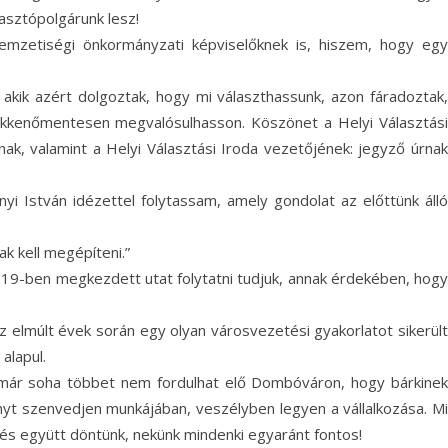
asztópolgárunk lesz!
nemzetiségi önkormányzati képviselőknek is, hiszem, hogy egy
 akik azért dolgoztak, hogy mi választhassunk, azon fáradoztak,
ökkenőmentesen megvalósulhasson. Köszönet a Helyi Választási
nak, valamint a Helyi Választási Iroda vezetőjének: jegyző úrnak
 István idézettel folytassam, amely gondolat az előttünk álló
k kell megépíteni.”
019-ben megkezdett utat folytatni tudjuk, annak érdekében, hogy
elmúlt évek során egy olyan városvezetési gyakorlatot sikerült
alapul.
z már soha többet nem fordulhat elő Dombóváron, hogy bárkinek
trányt szenvedjen munkájában, veszélyben legyen a vállalkozása. Mi
és együtt döntünk, nekünk mindenki egyaránt fontos!