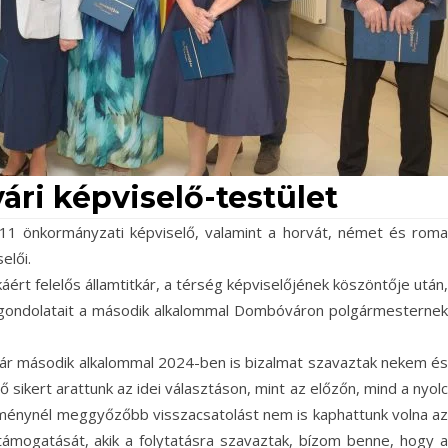
ri képviselő-testület
a 11 önkormányzati képviselő, valamint a horvát, német és roma
elői.
rt felelős államtitkár, a térség képviselőjének köszöntője után,
 gondolatait a második alkalommal Dombóváron polgármesternek
ár második alkalommal 2024-ben is bizalmat szavaztak nekem és
ikert arattunk az idei választáson, mint az előzőn, mind a nyolc
dménynél meggyőzőbb visszacsatolást nem is kaphattunk volna az
támogatását, akik a folytatásra szavaztak, bízom benne, hogy a