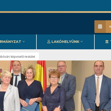
RMÁNYZAT
LAKÓHELYÜNK
bóvári képviselő-testület