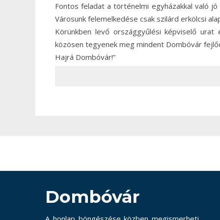
Fontos feladat a történelmi egyházakkal való j
Városunk felemelkedése csak szilárd erkölcsi al
Körünkben levő országgyűlési képviselő urat 
közösen tegyenek meg mindent Dombóvár fejlődés
Hajrá Dombóvár!”
Dombóvár
A honlap böngészése közben megismerheti