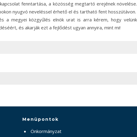
ó kapcsolat fenntartása, a közösség megtartó erejének növelése.
apokon nyugvó neveléssel érhető el és tartható fent hosszútávon.
és a megyei közgyűlés elnök urat is arra kérem, hogy velünk
éért, és akarják ezt a fejlődést ugyan annyira, mint mi!
Menüpontok
Önkormányzat