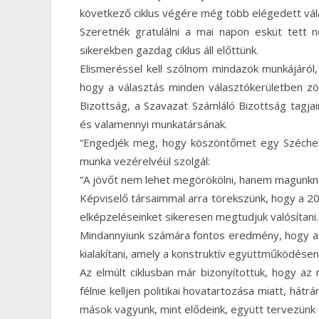
következő ciklus végére még több elégedett vál
Szeretnék gratulálni a mai napon esküt tett 
sikerekben gazdag ciklus áll előttünk.
Elismeréssel kell szólnom mindazok munkájáról,
hogy a választás minden választókerületben z
Bizottság, a Szavazat Számláló Bizottság tagjai
és valamennyi munkatársának.
“Engedjék meg, hogy köszöntőmet egy Széchenyi
munka vezérelvéül szolgál:
“A jövőt nem lehet megörökölni, hanem magunkna
Képviselő társaimmal arra törekszünk, hogy a 2
elképzeléseinket sikeresen megtudjuk valósítani.
Mindannyiunk számára fontos eredmény, hogy az 
kialakítani, amely a konstruktív együttműködésen 
Az elmúlt ciklusban már bizonyítottuk, hogy a
félnie kelljen politikai hovatartozása miatt, há
mások vagyunk, mint elődeink, együtt tervezünk 