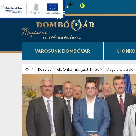
Városunk Dombóvár
VÁROSUNK DOMBÓVÁR
ÖNKO
Közéleti hírek
,
Önkormányzati hírek
Megalakult a dom