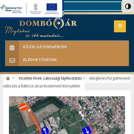
Search
Nagy 
KÖZELGŐ ESEMÉNYEK
ELÉRHETŐSÉGEK
Közéleti hírek
,
Lakossági tájékoztatás
Ideiglenes forgalmirend-
változás a Rákóczi utcai köztemető környékén