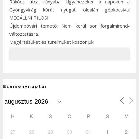
Rákóczi utca irányába. Ugyanezeken a napokon a
Gyöngyvirág körút nyugati oldalán gépkocsival
MEGÁLLNI TILOS!
Újdombóvári temető: Nem kerül sor forgalmirend-
változtatásra.
Megértésüket és türelmüket köszönjük!
Eseménynaptár
H
K
S
C
P
S
V
27
28
29
30
31
1
2