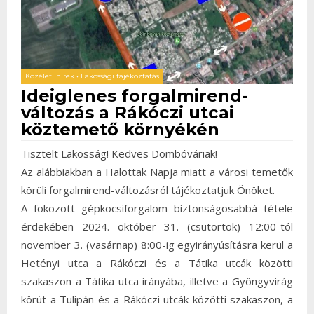
Közéleti hírek
•
Lakossági tájékoztatás
Ideiglenes forgalmirend-
változás a Rákóczi utcai
köztemető környékén
Tisztelt Lakosság! Kedves Dombóváriak!
Az alábbiakban a Halottak Napja miatt a városi temetők
körüli forgalmirend-változásról tájékoztatjuk Önöket.
A fokozott gépkocsiforgalom biztonságosabbá tétele
érdekében 2024. október 31. (csütörtök) 12:00-tól
november 3. (vasárnap) 8:00-ig egyirányúsításra kerül a
Hetényi utca a Rákóczi és a Tátika utcák közötti
szakaszon a Tátika utca irányába, illetve a Gyöngyvirág
körút a Tulipán és a Rákóczi utcák közötti szakaszon, a