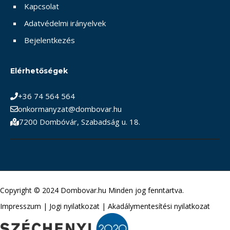
Kapcsolat
Adatvédelmi irányelvek
Bejelentkezés
Elérhetőségek
+36 74 564 564
onkormanyzat@dombovar.hu
7200 Dombóvár, Szabadság u. 18.
Copyright © 2024 Dombovar.hu Minden jog fenntartva.
Impresszum
|
Jogi nyilatkozat
|
Akadálymentesítési nyilatkozat