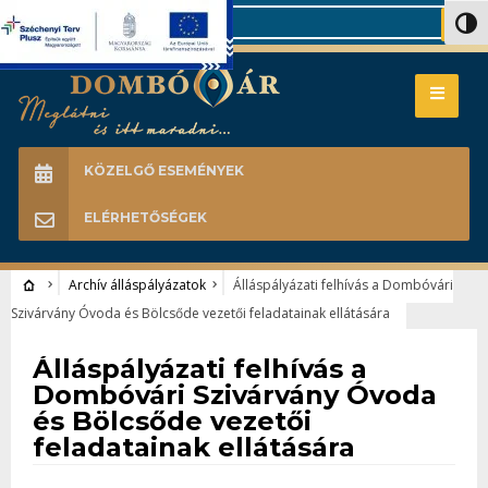
Search
Nagy 
KÖZELGŐ ESEMÉNYEK
ELÉRHETŐSÉGEK
Archív álláspályázatok
Álláspályázati felhívás a Dombóvári
Szivárvány Óvoda és Bölcsőde vezetői feladatainak ellátására
Archív álláspályázatok
Álláspályázati felhívás a
Dombóvári Szivárvány Óvoda
és Bölcsőde vezetői
feladatainak ellátására