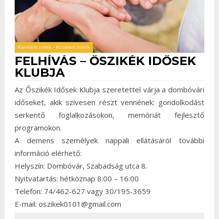
Kiemelt hírek
•
Közéleti hírek
FELHÍVÁS – ŐSZIKÉK IDŐSEK
KLUBJA
Az Őszikék Idősek Klubja szeretettel várja a dombóvári
időseket, akik szívesen részt vennének: gondolkodást
serkentő foglalkozásokon, memóriát fejlesztő
programokon.
A demens személyek nappali ellátásáról további
információ elérhető:
Helyszín: Dombóvár, Szabadság utca 8.
Nyitvatartás: hétköznap 8:00 – 16:00
Telefon: 74/462-627 vagy 30/195-3659
E-mail: oszikek0101@gmail.com