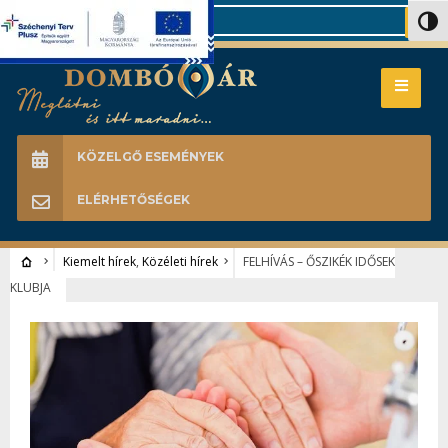
Search
Nagy 
KÖZELGŐ ESEMÉNYEK
ELÉRHETŐSÉGEK
Kiemelt hírek
,
Közéleti hírek
FELHÍVÁS – ŐSZIKÉK IDŐSEK
KLUBJA