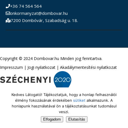
+36 74 564 564
onkormanyzat@dombovar.hu
7200 Dombóvár, Szabadság u. 18.
Copyright © 2024 Dombovar.hu Minden jog fenntartva.
Impresszum
|
Jogi nyilatkozat
|
Akadálymentesítési nyilatkozat
Kedves Látogató! Tájékoztatjuk, hogy a honlap felhasználói
élmény fokozásának érdekében
sütiket
alkalmazunk. A
honlapunk használatával ön a tájékoztatásunkat tudomásul
veszi.
Elfogadom
Elutasítás