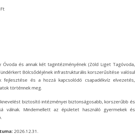
Ft
y Óvoda és annak két tagintézményének (Zöld Liget Tagóvoda,
ndérkert Bölcsődéjének infrastrukturális korszerűsítése valósul
 fejlesztése és a hozzá kapcsolódó csapadékvíz elvezetés,
latok történnek meg.
knevelést biztosító intézményei biztonságosabb, korszerűbb és
kká válnak. Mindemellett az épületet használó gyermekek és
.
átuma:
2026.12.31.