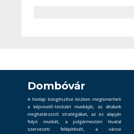
Dombóvár
A honlap böngészése közben megismerheti
a képviselő-testület munkáját, az általunk
meghatározott stratégiákat, az ez alapján
folyó munkát, a polgármesteri hivatal
szervezeti felépítését, a városi