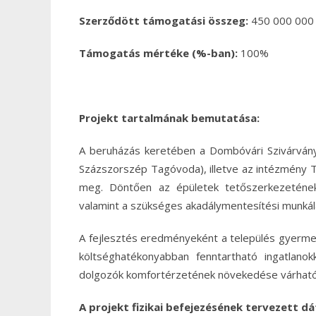
Szerződött támogatási összeg:
450 000 000 
Támogatás mértéke (%-ban):
100%
Projekt tartalmának bemutatása:
A beruházás keretében a Dombóvári Szivárván
Százszorszép Tagóvoda), illetve az intézmény Tü
meg. Döntően az épületek tetőszerkezetének
valamint a szükséges akadálymentesítési munká
A fejlesztés eredményeként a település gyerme
költséghatékonyabban fenntartható ingatlano
dolgozók komfortérzetének növekedése várható
A projekt fizikai befejezésének tervezett d