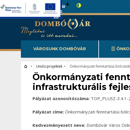
Városunk Dombóvár
VÁROSUNK DOMBÓVÁR
ÖNKO
Uniós projektek
Önkormányzati fenntartású bölcsőde
Uniós projektek
Önkormányzati fennt
infrastrukturális fe
Pályázat azonosítószáma:
TOP_PLUSZ-3.4.1-
Pályázat címe:
Önkormányzati fenntartású bölc
Kedvezményezett neve:
Dombóvár Város Önk