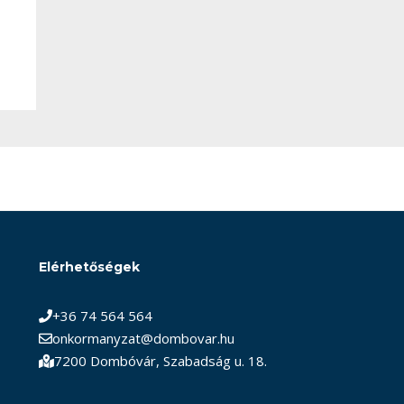
Elérhetőségek
+36 74 564 564
onkormanyzat@dombovar.hu
7200 Dombóvár, Szabadság u. 18.