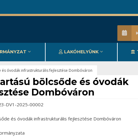
RMÁNYZAT
LAKÓHELYÜNK
 és óvodák infrastrukturális fejlesztése Dombóváron
artású bölcsőde és óvodák
jlesztése Dombóváron
23-DV1-2025-00002
sőde és óvodák infrastrukturális fejlesztése Dombóváron
ormányzata