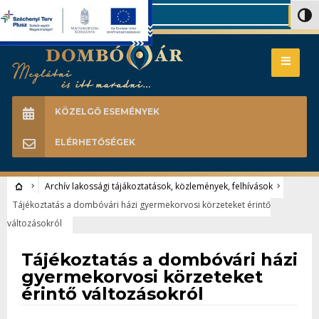
Search
Nagy 
KÖZELGŐ ESEMÉNYEK
ELÉRHETŐSÉGEK
Archív lakossági tájákoztatások, közlemények, felhívások
Tájékoztatás a dombóvári házi gyermekorvosi körzeteket érintő
változásokról
Archív lakossági tájákoztatások, közlemények, felhívások
Tájékoztatás a dombóvári házi
gyermekorvosi körzeteket
érintő változásokról