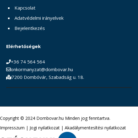
Kapcsolat
Adatvédelmi irányelvek
Bejelentkezés
Elérhetőségek
+36 74 564 564
onkormanyzat@dombovar.hu
7200 Dombóvár, Szabadság u. 18.
Copyright © 2024 Dombovar.hu Minden jog fenntartva.
Impresszum
|
Jogi nyilatkozat
|
Akadálymentesítési nyilatkozat