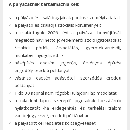
A pályázatnak tartalmaznia kell:
a pályázó és családtagjainak pontos személyi adatait
a pályázó és családja szociális körülményeit
a családtagok 2026. évi a pályázat benyújtását
megelőző havi nettó jövedelméről szóló igazolásokat
/családi pótlék, árvaellátás, gyermektartásdíj,
munkabér, nyugdíj, stb. /
házépítés esetén jogerős, érvényes építési
engedély eredeti példányát
vásárlás esetén adásvételi szerződés eredeti
példányát
1 db 30 napnál nem régebbi tulajdoni lap másolatát
a tulajdoni lapon szereplő jogosultak hozzájáruló
nyilatkozatát /ha elidegenítési és terhelési tilalom
van bejegyezve/, eredeti példányban
a pályázott cél részletes költségvetését