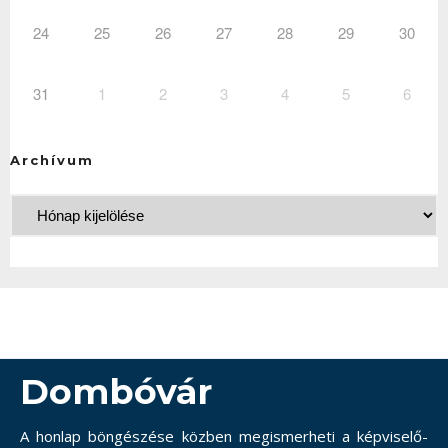
24
25
26
27
28
29
30
31
1
2
3
4
5
6
Archívum
Dombóvár
A honlap böngészése közben megismerheti a képviselő-