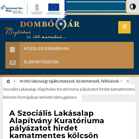
Search
Nagy 
KÖZELGŐ ESEMÉNYEK
ELÉRHETŐSÉGEK
Archív lakossági tájákoztatások, közlemények, felhívások
A
Szociális Lakásalap Alapítvány Kuratóriuma pályázatot hirdet kamatmentes
kölcsön formájában kérhető támogatásra.
Archív lakossági tájákoztatások, közlemények, felhívások
A Szociális Lakásalap
Alapítvány Kuratóriuma
pályázatot hirdet
kamatmentes kölcsön