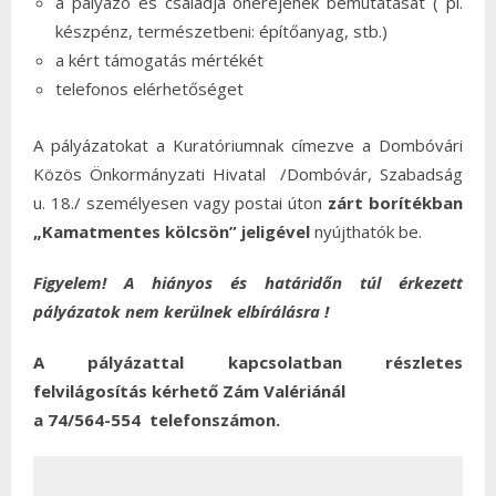
a pályázó és családja önerejének bemutatását ( pl.
készpénz, természetbeni: építőanyag, stb.)
a kért támogatás mértékét
telefonos elérhetőséget
A pályázatokat a Kuratóriumnak címezve a Dombóvári
Közös Önkormányzati Hivatal /Dombóvár, Szabadság
u. 18./ személyesen vagy postai úton
zárt borítékban
„Kamatmentes kölcsön” jeligével
nyújthatók be.
Figyelem! A hiányos és határidőn túl érkezett
pályázatok nem kerülnek elbírálásra !
A pályázattal kapcsolatban részletes
felvilágosítás kérhető Zám Valériánál
a 74/564-554 telefonszámon.