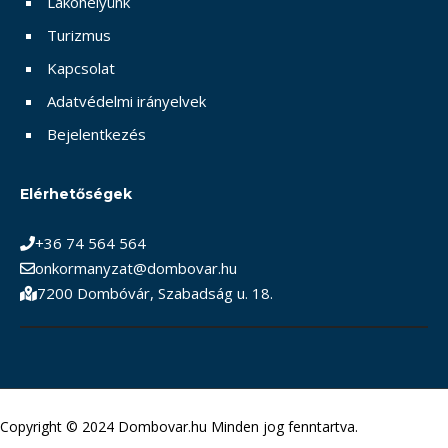
Lakóhelyünk
Turizmus
Kapcsolat
Adatvédelmi irányelvek
Bejelentkezés
Elérhetőségek
+36 74 564 564
onkormanyzat@dombovar.hu
7200 Dombóvár, Szabadság u. 18.
Copyright © 2024 Dombovar.hu Minden jog fenntartva.