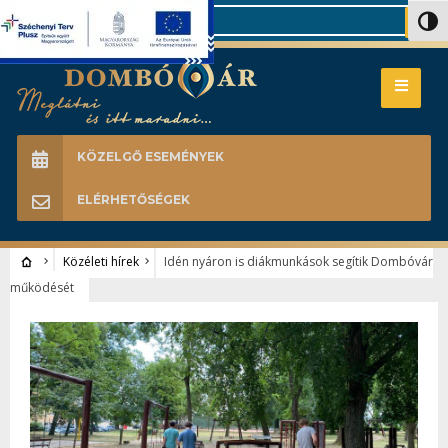
Search
Nagy 
KÖZELGŐ ESEMÉNYEK
ELÉRHETŐSÉGEK
Közéleti hírek
Idén nyáron is diákmunkások segítik Dombóvár
működését