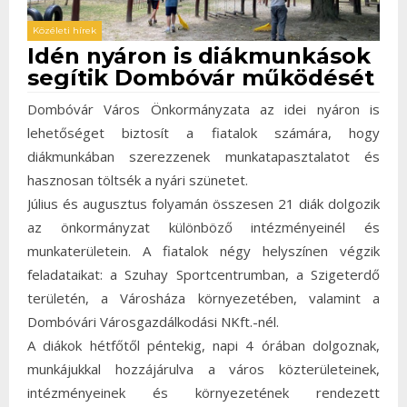
Közéleti hírek
Idén nyáron is diákmunkások
segítik Dombóvár működését
Dombóvár Város Önkormányzata az idei nyáron is
lehetőséget biztosít a fiatalok számára, hogy
diákmunkában szerezzenek munkatapasztalatot és
hasznosan töltsék a nyári szünetet.
Július és augusztus folyamán összesen 21 diák dolgozik
az önkormányzat különböző intézményeinél és
munkaterületein. A fiatalok négy helyszínen végzik
feladataikat: a Szuhay Sportcentrumban, a Szigeterdő
területén, a Városháza környezetében, valamint a
Dombóvári Városgazdálkodási NKft.-nél.
A diákok hétfőtől péntekig, napi 4 órában dolgoznak,
munkájukkal hozzájárulva a város közterületeinek,
intézményeinek és környezetének rendezett