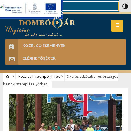
Search
Nagy 
KÖZELGŐ ESEMÉNYEK
ELÉRHETŐSÉGEK
Közéleti hírek
,
Sporthírek
Sikeres edzőtábor és országos
bajnoki szereplés Győrben