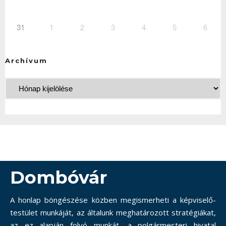
31
1
2
3
4
5
6
Archívum
Dombóvár
A honlap böngészése közben megismerheti a képviselő-
testület munkáját, az általunk meghatározott stratégiákat,
az ez alapján folyó munkát, a polgármesteri hivatal