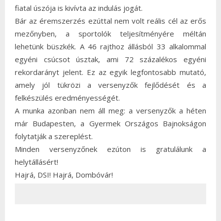
fiatal úszója is kivívta az indulás jogát.
Bár az éremszerzés ezúttal nem volt reális cél az erős
mezőnyben, a sportolók teljesítményére méltán
lehetünk büszkék. A 46 rajthoz állásból 33 alkalommal
egyéni csúcsot úsztak, ami 72 százalékos egyéni
rekordarányt jelent. Ez az egyik legfontosabb mutató,
amely jól tükrözi a versenyzők fejlődését és a
felkészülés eredményességét.
A munka azonban nem áll meg: a versenyzők a héten
már Budapesten, a Gyermek Országos Bajnokságon
folytatják a szereplést.
Minden versenyzőnek ezúton is gratulálunk a
helytállásért!
Hajrá, DSI! Hajrá, Dombóvár!