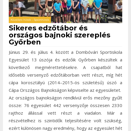
Közéleti hírek
•
Sporthírek
Sikeres edzőtábor és
országos bajnoki szereplés
Győrben
Június 29. és július 4. között a Dombóvári Sportiskola
Egyesület 13 úszója és edzőik Győrben készültek a
következő megmérettetésekre. A csapatból hat
idősebb versenyző edzőtáborban vett részt, míg hét
cápa korosztályú (2014–2015-ös születésű) úszó a
Cápa Országos Bajnokságon képviselte az egyesületet.
Az országos bajnokságon rendkívül erős mezőny gyűlt
össze: 76 egyesület 442 versenyzője összesen 2330
rajthoz állással vett részt a viadalon. Már a
részvételhez is szintidők teljesítésére volt szükség,
ezért különösen nagy eredmény, hogy az egyesület hét