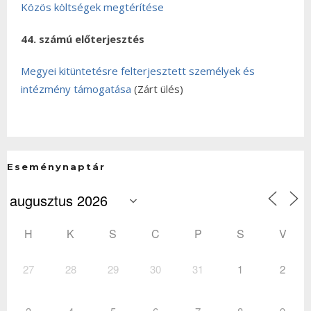
Közös költségek megtérítése
44. számú előterjesztés
Megyei kitüntetésre felterjesztett személyek és
intézmény támogatása
(Zárt ülés)
Eseménynaptár
H
K
S
C
P
S
V
27
28
29
30
31
1
2