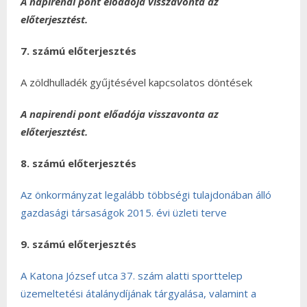
A napirendi pont előadója visszavonta az
előterjesztést.
7. számú előterjesztés
A zöldhulladék gyűjtésével kapcsolatos döntések
A napirendi pont előadója visszavonta az
előterjesztést.
8. számú előterjesztés
Az önkormányzat legalább többségi tulajdonában álló
gazdasági társaságok 2015. évi üzleti terve
9. számú előterjesztés
A Katona József utca 37. szám alatti sporttelep
üzemeltetési átalánydíjának tárgyalása, valamint a