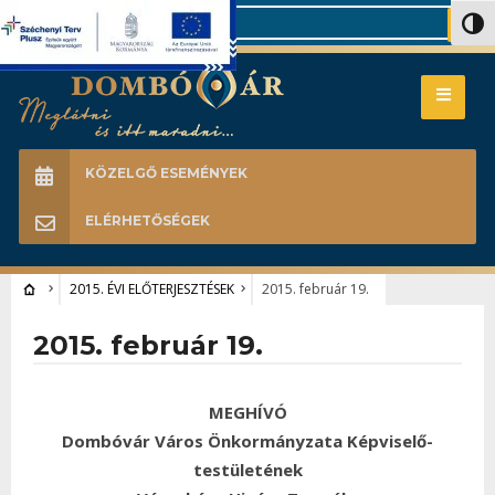
Search
Nagy 
KÖZELGŐ ESEMÉNYEK
ELÉRHETŐSÉGEK
2015. ÉVI ELŐTERJESZTÉSEK
2015. február 19.
2015. február 19.
MEGHÍVÓ
Dombóvár Város Önkormányzata Képviselő-
testületének