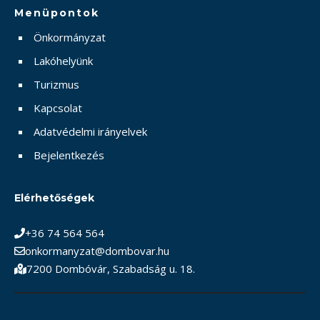
Menüpontok
Önkormányzat
Lakóhelyünk
Turizmus
Kapcsolat
Adatvédelmi irányelvek
Bejelentkezés
Elérhetőségek
+36 74 564 564
onkormanyzat@dombovar.hu
7200 Dombóvár, Szabadság u. 18.