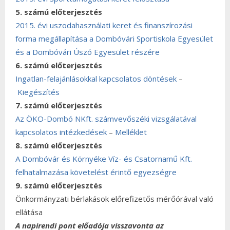
5. számú előterjesztés
2015. évi uszodahasználati keret és finanszírozási
forma megállapítása a Dombóvári Sportiskola Egyesület
és a Dombóvári Úszó Egyesület részére
6. számú előterjesztés
Ingatlan-felajánlásokkal kapcsolatos döntések
–
Kiegészítés
7. számú előterjesztés
Az ÖKO-Dombó NKft. számvevőszéki vizsgálatával
kapcsolatos intézkedések
–
Melléklet
8. számú előterjesztés
A Dombóvár és Környéke Víz- és Csatornamű Kft.
felhatalmazása követelést érintő egyezségre
9. számú előterjesztés
Önkormányzati bérlakások előrefizetős mérőórával való
ellátása
A napirendi pont előadója visszavonta az