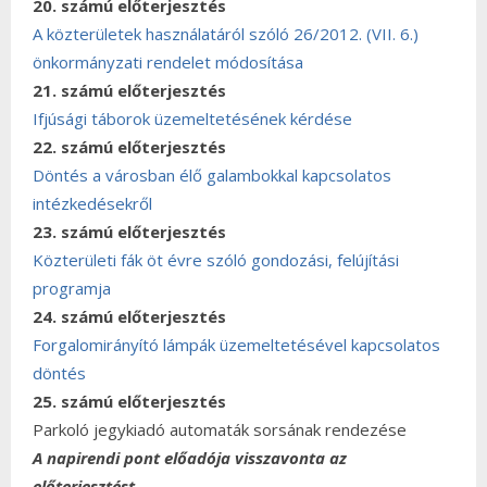
20. számú előterjesztés
A közterületek használatáról szóló 26/2012. (VII. 6.)
önkormányzati rendelet módosítása
21. számú előterjesztés
Ifjúsági táborok üzemeltetésének kérdése
22. számú előterjesztés
Döntés a városban élő galambokkal kapcsolatos
intézkedésekről
23. számú előterjesztés
Közterületi fák öt évre szóló gondozási, felújítási
programja
24. számú előterjesztés
Forgalomirányító lámpák üzemeltetésével kapcsolatos
döntés
25. számú előterjesztés
Parkoló jegykiadó automaták sorsának rendezése
A napirendi pont előadója visszavonta az
előterjesztést.