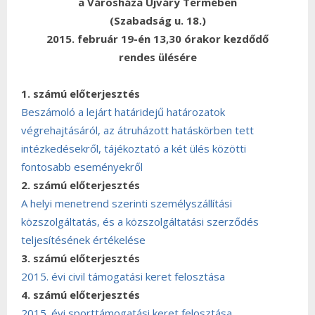
a Városháza Ujváry Termében
(Szabadság u. 18.)
2015. február 19-én 13,30 órakor kezdődő
rendes ülésére
1. számú előterjesztés
Beszámoló a lejárt határidejű határozatok
végrehajtásáról, az átruházott hatáskörben tett
intézkedésekről, tájékoztató a két ülés közötti
fontosabb eseményekről
2. számú előterjesztés
A helyi menetrend szerinti személyszállítási
közszolgáltatás, és a közszolgáltatási szerződés
teljesítésének értékelése
3. számú előterjesztés
2015. évi civil támogatási keret felosztása
4. számú előterjesztés
2015. évi sporttámogatási keret felosztása