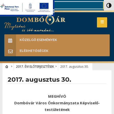
Search
Nagy 
KÖZELGŐ ESEMÉNYEK
ELÉRHETŐSÉGEK
2017. ÉVI ELŐTERJESZTÉSEK
2017. augusztus 30.
2017. augusztus 30.
MEGHÍVÓ
Dombóvár Város Önkormányzata Képviselő-
testületének