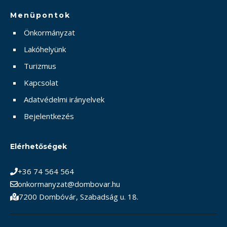
Menüpontok
Önkormányzat
Lakóhelyünk
Turizmus
Kapcsolat
Adatvédelmi irányelvek
Bejelentkezés
Elérhetőségek
+36 74 564 564
onkormanyzat@dombovar.hu
7200 Dombóvár, Szabadság u. 18.