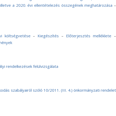
, illetve a 2020. évi ellentételezés összegének meghatározása
i költségvetése
–
Kiegészítés
–
Előterjesztés melléklete
emények
ályi rendelkezések felülvizsgálata
ás szabályairól szóló 10/2011. (III. 4.) önkormányzati rendelet