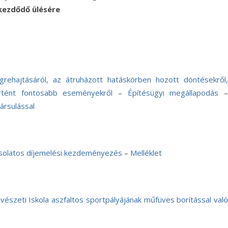
kezdődő ülésére
grehajtásáról, az átruházott hatáskörben hozott döntésekről,
rtént fontosabb eseményekről
–
Építésügyi megállapodás
ársulással
csolatos díjemelési kezdeményezés
–
Melléklet
észeti Iskola aszfaltos sportpályájának műfüves borítással való