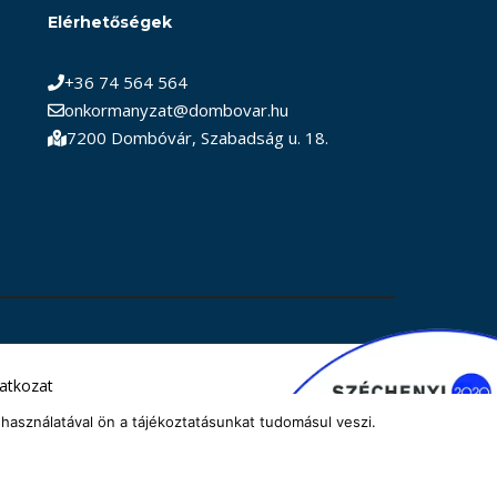
Elérhetőségek
+36 74 564 564
onkormanyzat@dombovar.hu
7200 Dombóvár, Szabadság u. 18.
latkozat
használatával ön a tájékoztatásunkat tudomásul veszi.