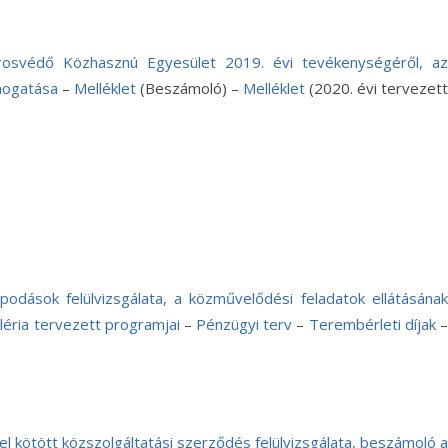
osvédő Közhasznú Egyesület 2019. évi tevékenységéről, az
mogatása
–
Melléklet
(Beszámoló) –
Melléklet
(2020. évi tervezett
podások felülvizsgálata, a közművelődési feladatok ellátásának
éria tervezett programjai
–
Pénzügyi terv
–
Terembérleti díjak
–
l kötött közszolgáltatási szerződés felülvizsgálata, beszámoló a