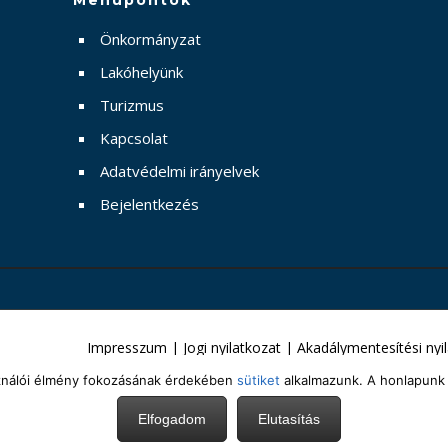
Menüpontok
Önkormányzat
Lakóhelyünk
Turizmus
Kapcsolat
Adatvédelmi irányelvek
Bejelentkezés
Impresszum
|
Jogi nyilatkozat
|
Akadálymentesítési nyi
sználói élmény fokozásának érdekében
sütiket
alkalmazunk. A honlapunk 
Elfogadom
Elutasítás