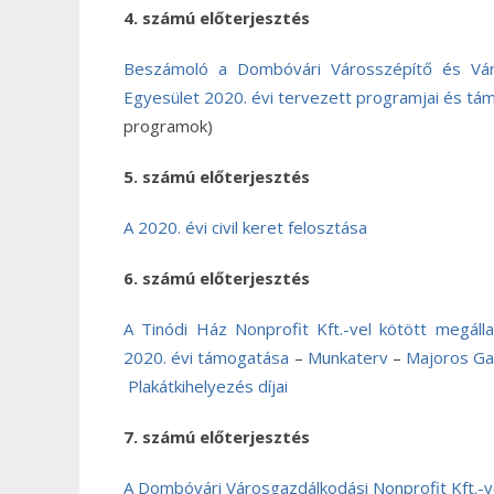
4. számú előterjesztés
Beszámoló a Dombóvári Városszépítő és Vár
Egyesület 2020. évi tervezett programjai és tá
programok)
5. számú előterjesztés
A 2020. évi civil keret felosztása
6. számú előterjesztés
A Tinódi Ház Nonprofit Kft.-vel kötött megálla
2020. évi támogatása
–
Munkaterv
–
Majoros Gal
Plakátkihelyezés díjai
7. számú előterjesztés
A Dombóvári Városgazdálkodási Nonprofit Kft.-ve