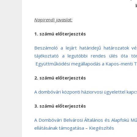
Napirendi javaslat:
1. számú előterjesztés
Beszámoló a lejárt határidejű határozatok vé
tájékoztató a legutóbbi rendes ülés óta tö
Együttműködési megállapodás a Kapos-menti T
2. számú előterjesztés
A dombóvári központi háziorvosi ügyelettel kap
3. számú előterjesztés
A Dombóvári Belvárosi Általános és Alapfokú Műv
ellátásának támogatása
–
Kiegészítés