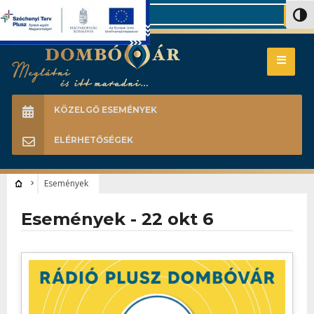
Search
Nagy 
KÖZELGŐ ESEMÉNYEK
ELÉRHETŐSÉGEK
Események
Események - 22 okt 6