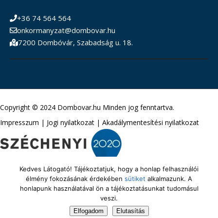
+36 74 564 564
onkormanyzat@dombovar.hu
7200 Dombóvár, Szabadság u. 18.
Copyright © 2024 Dombovar.hu Minden jog fenntartva.
Impresszum
|
Jogi nyilatkozat
|
Akadálymentesítési nyilatkozat
Kedves Látogató! Tájékoztatjuk, hogy a honlap felhasználói
élmény fokozásának érdekében
sütiket
alkalmazunk. A
honlapunk használatával ön a tájékoztatásunkat tudomásul
veszi.
Elfogadom
Elutasítás