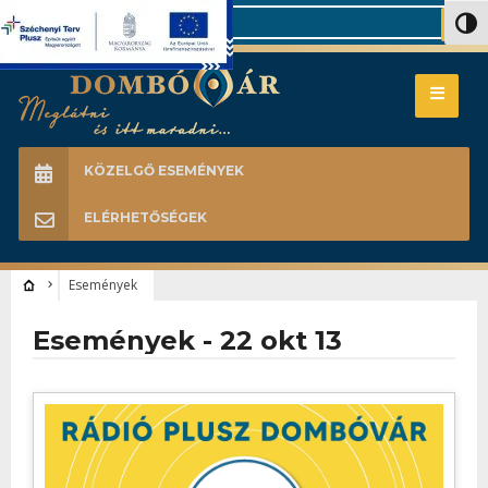
Search
Nagy 
KÖZELGŐ ESEMÉNYEK
ELÉRHETŐSÉGEK
Események
Események - 22 okt 13