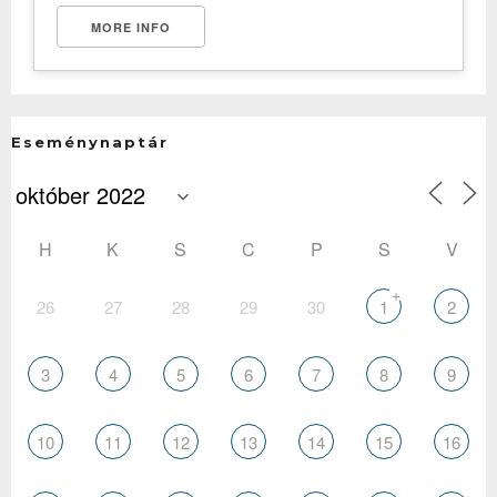
MORE INFO
Eseménynaptár
H
K
S
C
P
S
V
+
26
27
28
29
30
1
2
3
4
5
6
7
8
9
10
11
12
13
14
15
16