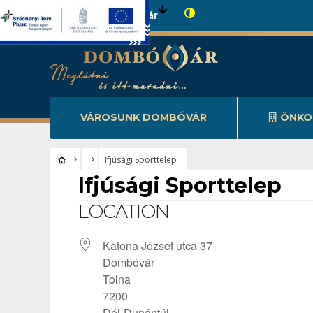
Városunk Dombóvár
VÁROSUNK DOMBÓVÁR
ÖNKO
Ifjúsági Sporttelep
Ifjúsági Sporttelep
LOCATION
Katona József utca 37
Dombóvár
Tolna
7200
Dél-Dunántúl