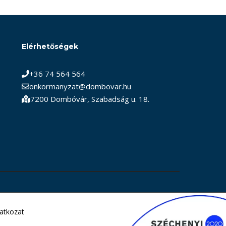
Elérhetőségek
+36 74 564 564
onkormanyzat@dombovar.hu
7200 Dombóvár, Szabadság u. 18.
latkozat