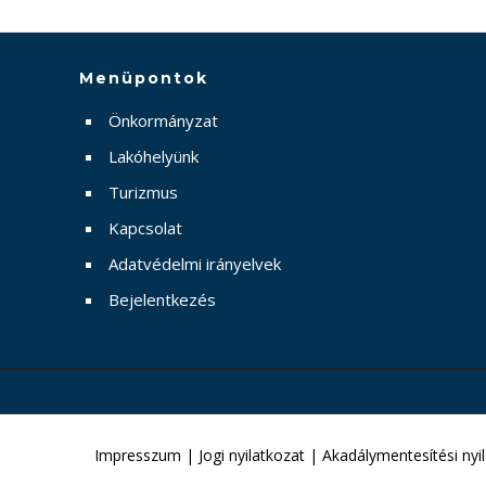
Menüpontok
Önkormányzat
Lakóhelyünk
Turizmus
Kapcsolat
Adatvédelmi irányelvek
Bejelentkezés
Impresszum
|
Jogi nyilatkozat
|
Akadálymentesítési nyi