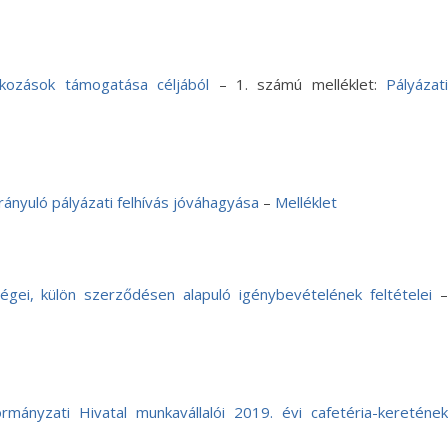
alkozások támogatása céljából
– 1. számú melléklet:
Pályázat
rányuló pályázati felhívás jóváhagyása
–
Melléklet
gei, külön szerződésen alapuló igénybevételének feltételei
nyzati Hivatal munkavállalói 2019. évi cafetéria-keretének