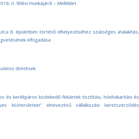
8. II. félévi munkájáról
–
Melléklet
ca 8. épületben történő elhelyezéséhez szükséges átalakítás,
ségvetésének elfogadása
csolatos döntések
os és kerékpáros közlekedő-felületek tisztítási, hóeltakarítási és
s közterületein” elnevezésű vállalkozási keretszerződés