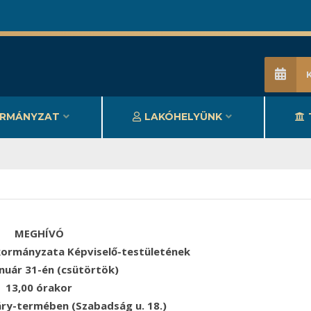
RMÁNYZAT
LAKÓHELYÜNK
MEGHÍVÓ
ormányzata Képviselő-testületének
anuár 31-én (csütörtök)
13,00 órakor
áry-termében (Szabadság u. 18.)