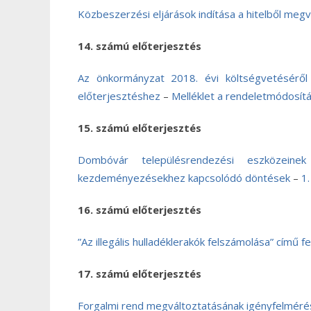
Közbeszerzési eljárások indítása a hitelből meg
14. számú előterjesztés
Az önkormányzat 2018. évi költségvetéséről 
előterjesztéshez
–
Melléklet a rendeletmódosít
15. számú előterjesztés
Dombóvár településrendezési eszközeine
kezdeményezésekhez kapcsolódó döntések
–
1.
16. számú előterjesztés
”Az illegális hulladéklerakók felszámolása” című f
17. számú előterjesztés
Forgalmi rend megváltoztatásának igényfelméré