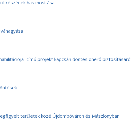
vüli részének hasznosítása
óváhagyása
ilitációja” című projekt kapcsán döntés önerő biztosításáról
döntések
megfigyelt területek közé Újdombóváron és Mászlonyban