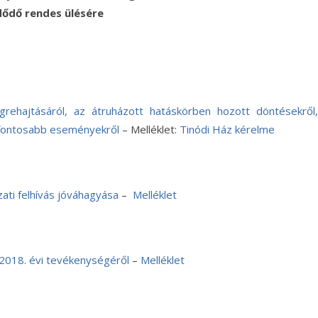
ődő rendes ülésére
grehajtásáról, az átruházott hatáskörben hozott döntésekről,
t fontosabb eseményekről
– Melléklet:
Tinódi Ház kérelme
ázati felhívás jóváhagyása
–
Melléklet
2018. évi tevékenységéről
–
Melléklet