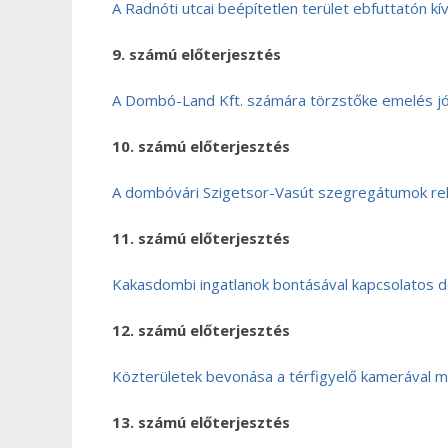
A Radnóti utcai beépítetlen terület ebfuttatón kí
9. számú előterjesztés
A Dombó-Land Kft. számára törzstőke emelés j
10. számú előterjesztés
A dombóvári Szigetsor-Vasút szegregátumok rehab
11. számú előterjesztés
Kakasdombi ingatlanok bontásával kapcsolatos 
12. számú előterjesztés
Közterületek bevonása a térfigyelő kamerával 
13. számú előterjesztés