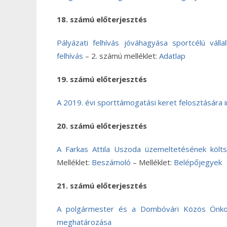
18. számú előterjesztés
Pályázati felhívás jóváhagyása sportcélú váll
felhívás
– 2. számú melléklet:
Adatlap
19. számú előterjesztés
A 2019. évi sporttámogatási keret felosztására i
20. számú előterjesztés
A Farkas Attila Uszoda üzemeltetésének költsé
Melléklet:
Beszámoló
– Melléklet:
Belépőjegyek
21. számú előterjesztés
A polgármester és a Dombóvári Közös Önkormá
meghatározása