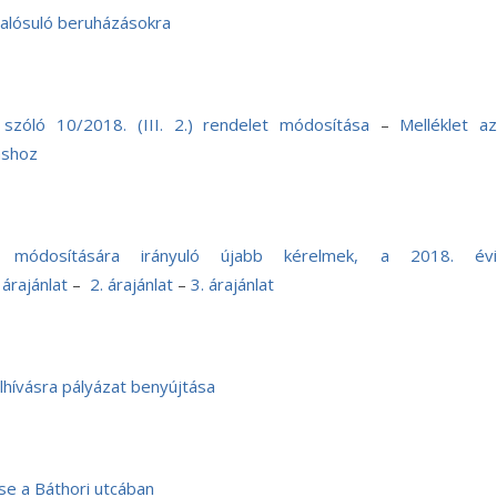
valósuló beruházásokra
szóló 10/2018. (III. 2.) rendelet módosítása
–
Melléklet a
áshoz
k módosítására irányuló újabb kérelmek, a 2018. évi
 árajánlat
–
2. árajánlat
–
3. árajánlat
elhívásra pályázat benyújtása
se a Báthori utcában