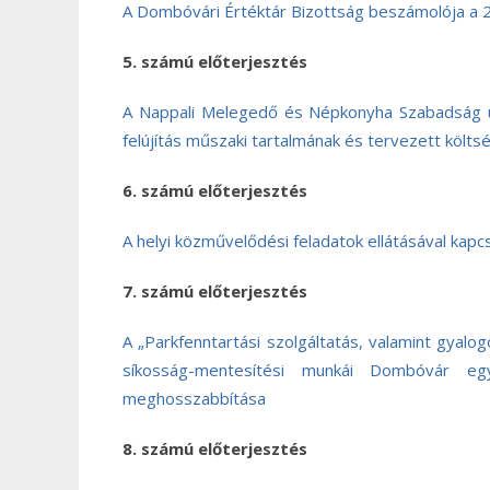
A Dombóvári Értéktár Bizottság beszámolója a 201
5. számú előterjesztés
A Nappali Melegedő és Népkonyha Szabadság ut
felújítás műszaki tartalmának és tervezett költ
6. számú előterjesztés
A helyi közművelődési feladatok ellátásával kap
7. számú előterjesztés
A „Parkfenntartási szolgáltatás, valamint gyalog
síkosság-mentesítési munkái Dombóvár egye
meghosszabbítása
8. számú előterjesztés